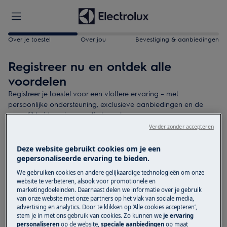
Over je toestel
Over jou
Bevestiging & aanbiedingen
Registreer nu en ontdek alle
voordelen
Registreer je toestel voor een vlottere ervaring – met
persoonlijke ondersteuning, exclusieve aanbiedingen en de
mogelijkheid om je garantie te verlengen.
Verder zonder accepteren
Wat heb je nodig?
Deze website gebruikt cookies om je een
Toegang tot het typeplaatje van het toestel
gepersonaliseerde ervaring te bieden.
Aankoopdatum
We gebruiken cookies en andere gelijkaardige technologieën om onze
website te verbeteren, alsook voor promotionele en
3 minuten van je tijd
marketingdoeleinden. Daarnaast delen we informatie over je gebruik
van onze website met onze partners op het vlak van sociale media,
advertising en analytics. Door te klikken op ‘Alle cookies accepteren’,
Vind je product
stem je in met ons gebruik van cookies. Zo kunnen we
je ervaring
personaliseren
op de website,
speciale aanbiedingen
op maat