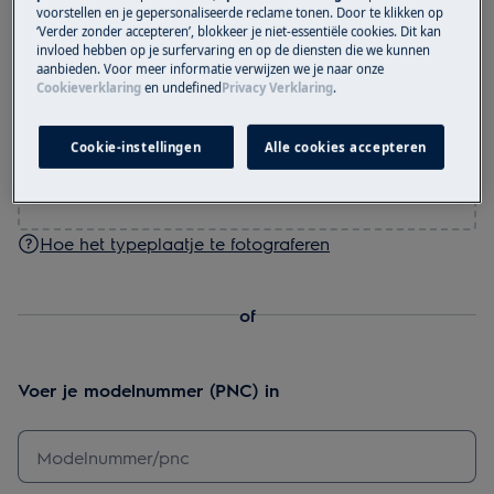
voorstellen en je gepersonaliseerde reclame tonen. Door te klikken op
Maak een foto van het typeplaatje en upload deze
‘Verder zonder accepteren’, blokkeer je niet-essentiële cookies. Dit kan
invloed hebben op je surfervaring en op de diensten die we kunnen
aanbieden. Voor meer informatie verwijzen we je naar onze
Cookieverklaring
en
undefined
Privacy Verklaring
.
Sleep de foto hierheen of
Cookie-instellingen
Alle cookies accepteren
Foto uploaden
Hoe het typeplaatje te fotograferen
of
Voer je modelnummer (PNC) in