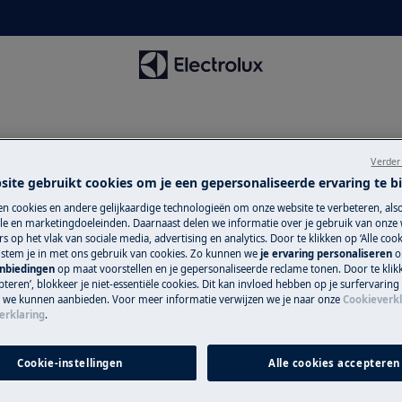
Verder
site gebruikt cookies om je een gepersonaliseerde ervaring te b
n cookies en andere gelijkaardige technologieën om onze website te verbeteren, als
e en marketingdoeleinden. Daarnaast delen we informatie over je gebruik van onze
ndersteuning voor Accessoir
s op het vlak van sociale media, advertising en analytics. Door te klikken op ‘Alle cook
, stem je in met ons gebruik van cookies. Zo kunnen we
je ervaring personaliseren
o
anbiedingen
op maat voorstellen en je gepersonaliseerde reclame tonen. Door te klik
teren’, blokkeer je niet-essentiële cookies. Dit kan invloed hebben op je surfervaring
e we kunnen aanbieden. Voor meer informatie verwijzen we je naar onze
Cookieverkl
erklaring
.
Cookie-instellingen
Alle cookies accepteren