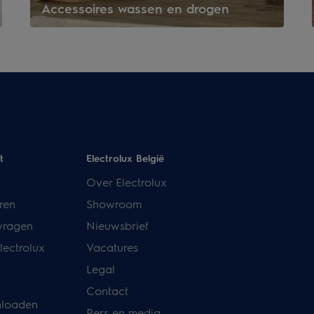
Accessoires wassen en drogen
t
Electrolux België
Over Electrolux
ren
Showroom
vragen
Nieuwsbrief
lectrolux
Vacatures
Legal
Contact
nloaden
Pers en media