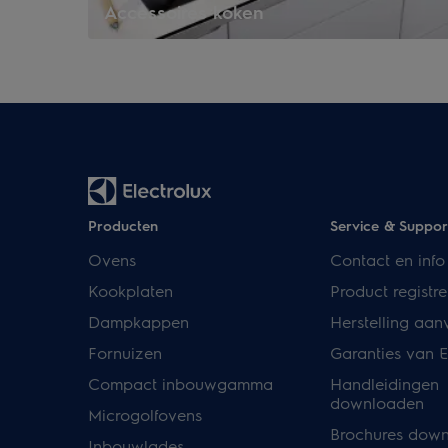
Accessoires koken
Producten
Service & Suppor
Ovens
Contact en info
Kookplaten
Product registre
Dampkappen
Herstelling aan
Fornuizen
Garanties van E
Compact inbouwgamma
Handleidingen
downloaden
Microgolfovens
Brochures dow
Inbouwlades