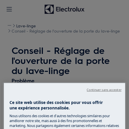
Lave-linge
Conseil - Réglage de l'ouverture de la porte du lave-linge
Conseil - Réglage de
l'ouverture de la porte
du lave-linge
Problème
Continuer sans accepter
La porte du lave-linge peut-elle être
inversée?
Ce site web utilise des cookies pour vous offrir
Pourquoi ne puis-je pas ouvrir la porte du
une expérience personnalisée.
lave-linge?
Nous utilisons des cookies et d'autres technologies similaires pour
Ouvrir la porte du lave-linge différemment.
améliorer notre site, mais aussi à des fins promotionnelles et
Comment régler la charnière de la porte?
marketing. Nous partageons également certaines informations relatives