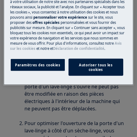
à votre utilisation de notre site avec nos partenaires spécialisés dans les
réseaux sociaux, la publicité et l'analyse. En cliquant sur « Accepter tous
S'applique à
les cookies », vous consentez à notre utilisation des cookies et nous
pouvons ainsi
personnaliser votre expérience
sur le site, vous
proposer des
offres spéciales
personnalisées et vous fournir des
Machine à laver
publicités sur mesure. En cliquant sur « Continuer sans accepter », vous
bloquez tous les cookies non essentiels, ce qui peut avoir un impact sur
votre expérience de navigation et les services que nous sommes en
Solution
mesure de vous offrir. Pour plus d'informations, consultez notre
Avis
sur les cookies
et notre
et
Déclaration de confidentialité
.
Nos machines à laver sont équipées d'une
charnière de porte à gauche.
Paramètres des cookies
Autoriser tous les
cookies
La porte d'une machine à laver ne peut pas
être inversée. La direction dans laquelle la
porte d'un lave-linge s'ouvre ne peut pas
être modifiée en raison des pièces
électriques à l'intérieur de la machine qui
ne peuvent pas être déplacées.
Pour optimiser l'ouverture de la porte d'un
lave-linge à côté d'un sèche-linge, vous