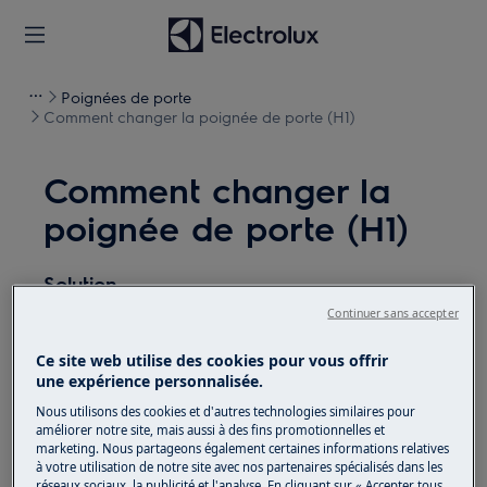
Poignées de porte
Comment changer la poignée de porte (H1)
Comment changer la
poignée de porte (H1)
Solution
Continuer sans accepter
Avant toute opération de maintenance, éteignez
l'appareil et débranchez la fiche secteur de la
prise.
Ce site web utilise des cookies pour vous offrir
une expérience personnalisée.
Faites toujours attention lorsque vous déplacez des
Nous utilisons des cookies et d'autres technologies similaires pour
appareils, pour les appareils lourds, il faut deux
améliorer notre site, mais aussi à des fins promotionnelles et
personnes pour le déplacer.
marketing. Nous partageons également certaines informations relatives
à votre utilisation de notre site avec nos partenaires spécialisés dans les
réseaux sociaux, la publicité et l'analyse. En cliquant sur « Accepter tous