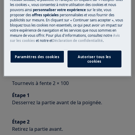
Utilisez toujours des gants de sécurité et des
les cookies », vous consentez à notre utilisation des cookies et nous
chaussures fermées.
pouvons ainsi
personnaliser votre expérience
sur le site, vous
proposer des
offres spéciales
personnalisées et vous fournir des
Veuillez noter que l'auto-réparation ou la réparation
publicités sur mesure. En cliquant sur « Continuer sans accepter », vous
bloquez tous les cookies non essentiels, ce qui peut avoir un impact sur
non professionnelle peut avoir des conséquences sur
votre expérience de navigation et les services que nous sommes en
la sécurité si elle n'est pas effectuée correctement.
mesure de vous offrir. Pour plus d'informations, consultez notre
Avis
sur les cookies
et notre
et
Déclaration de confidentialité
.
Comment changer la poignée de porte?
Paramètres des cookies
Autoriser tous les
OUTILS:
cookies
Tournevis cruciforme 6 × 300
Tournevis à fente 2 × 100
Étape 1
Desserrez la partie avant de la poignée.
Étape 2
Retirez la partie avant.