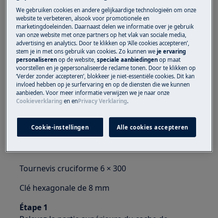
appareils, pour les appareils lourds, il faut deux
We gebruiken cookies en andere gelijkaardige technologieën om onze
personnes pour le déplacer.
website te verbeteren, alsook voor promotionele en
marketingdoeleinden. Daarnaast delen we informatie over je gebruik
Utilisez toujours des gants de sécurité et des
van onze website met onze partners op het vlak van sociale media,
advertising en analytics. Door te klikken op ‘Alle cookies accepteren’,
chaussures fermées.
stem je in met ons gebruik van cookies. Zo kunnen we
je ervaring
personaliseren
op de website,
speciale aanbiedingen
op maat
Veuillez noter que l'auto-réparation ou la réparation
voorstellen en je gepersonaliseerde reclame tonen. Door te klikken op
‘Verder zonder accepteren’, blokkeer je niet-essentiële cookies. Dit kan
non professionnelle peut avoir des conséquences sur
invloed hebben op je surfervaring en op de diensten die we kunnen
la sécurité si elle n'est pas effectuée correctement.
aanbieden. Voor meer informatie verwijzen we je naar onze
Cookieverklaring
en
en
Privacy Verklaring
.
Comment changer les charnières?
Cookie-instellingen
Alle cookies accepteren
OUTILS:
Tournevis à fente 6 × 300
Tournevis cruciforme 6 × 300
Clé hexagonale de 8 mm
Étape 1