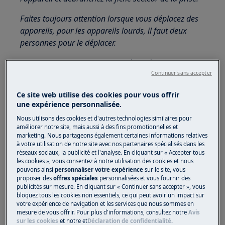
Faites toujours attention lorsque vous déplacez des
appareils, pour les appareils lourds, il faut deux
personnes pour le déplacer.
Utilisez toujours des gants de sécurité et des
Continuer sans accepter
chaussures fermées.
Veuillez noter que l'auto-réparation ou la réparation
Ce site web utilise des cookies pour vous offrir
une expérience personnalisée.
non professionnelle peut avoir des conséquences sur
la sécurité si elle n'est pas effectuée correctement.
Nous utilisons des cookies et d'autres technologies similaires pour
améliorer notre site, mais aussi à des fins promotionnelles et
marketing. Nous partageons également certaines informations relatives
1. Compartiment de détergent
à votre utilisation de notre site avec nos partenaires spécialisés dans les
réseaux sociaux, la publicité et l'analyse. En cliquant sur « Accepter tous
les cookies », vous consentez à notre utilisation des cookies et nous
pouvons ainsi
personnaliser votre expérience
sur le site, vous
proposer des
offres spéciales
personnalisées et vous fournir des
publicités sur mesure. En cliquant sur « Continuer sans accepter », vous
bloquez tous les cookies non essentiels, ce qui peut avoir un impact sur
votre expérience de navigation et les services que nous sommes en
mesure de vous offrir. Pour plus d'informations, consultez notre
Avis
sur les cookies
et notre
et
Déclaration de confidentialité
.