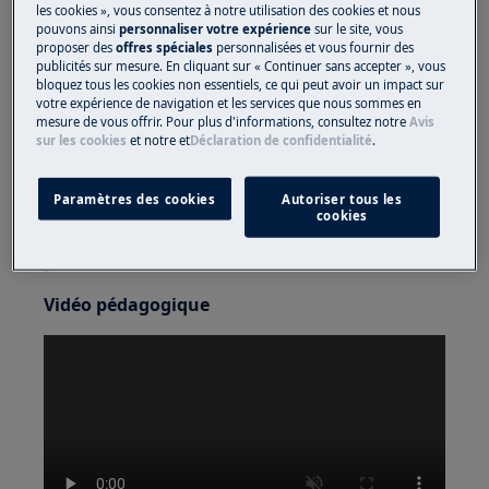
les cookies », vous consentez à notre utilisation des cookies et nous
pouvons ainsi
personnaliser votre expérience
sur le site, vous
Utilisez toujours des gants de sécurité et des
proposer des
offres spéciales
personnalisées et vous fournir des
chaussures fermées.
publicités sur mesure. En cliquant sur « Continuer sans accepter », vous
bloquez tous les cookies non essentiels, ce qui peut avoir un impact sur
votre expérience de navigation et les services que nous sommes en
Veuillez noter que l'auto-réparation ou la réparation
mesure de vous offrir. Pour plus d'informations, consultez notre
Avis
non professionnelle peut avoir des conséquences sur
sur les cookies
et notre
et
Déclaration de confidentialité
.
la sécurité si elle n'est pas effectuée correctement.
Paramètres des cookies
Autoriser tous les
cookies
Comment démonter et assembler le joint de
porte?
Vidéo pédagogique