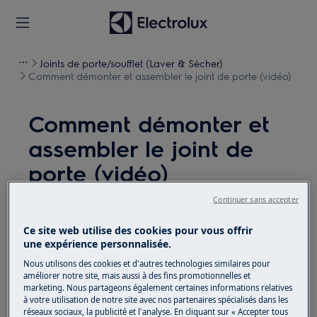
Joints de porte/soufflet (Laver & Sècher)
Comment démonter et assembler le joint de porte (vidéo)
Comment démonter et
assembler le joint de
porte (vidéo)
Continuer sans accepter
Solution
Ce site web utilise des cookies pour vous offrir
Avant toute opération de maintenance, éteignez
une expérience personnalisée.
l'appareil et débranchez la fiche secteur de la
prise.
Nous utilisons des cookies et d'autres technologies similaires pour
améliorer notre site, mais aussi à des fins promotionnelles et
Faites toujours attention lorsque vous déplacez des
marketing. Nous partageons également certaines informations relatives
appareils, pour les appareils lourds, il faut deux
à votre utilisation de notre site avec nos partenaires spécialisés dans les
réseaux sociaux, la publicité et l'analyse. En cliquant sur « Accepter tous
personnes pour le déplacer.