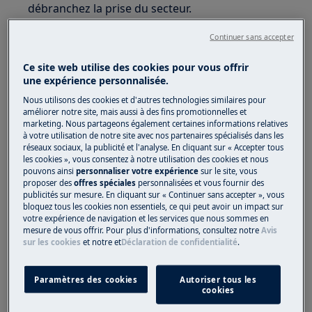
débranchez la prise du secteur.
Continuer sans accepter
Ce site web utilise des cookies pour vous offrir
une expérience personnalisée.
Nous utilisons des cookies et d'autres technologies similaires pour
améliorer notre site, mais aussi à des fins promotionnelles et
marketing. Nous partageons également certaines informations relatives
à votre utilisation de notre site avec nos partenaires spécialisés dans les
réseaux sociaux, la publicité et l'analyse. En cliquant sur « Accepter tous
les cookies », vous consentez à notre utilisation des cookies et nous
pouvons ainsi
personnaliser votre expérience
sur le site, vous
proposer des
offres spéciales
personnalisées et vous fournir des
ATTENTION !
RISQUE DE BLESSURE
publicités sur mesure. En cliquant sur « Continuer sans accepter », vous
bloquez tous les cookies non essentiels, ce qui peut avoir un impact sur
votre expérience de navigation et les services que nous sommes en
mesure de vous offrir. Pour plus d'informations, consultez notre
Avis
sur les cookies
et notre
et
Déclaration de confidentialité
.
Faites toujours attention lorsque vous déplacez
Paramètres des cookies
Autoriser tous les
cookies
des appareils. Pour les appareils lourds, il est