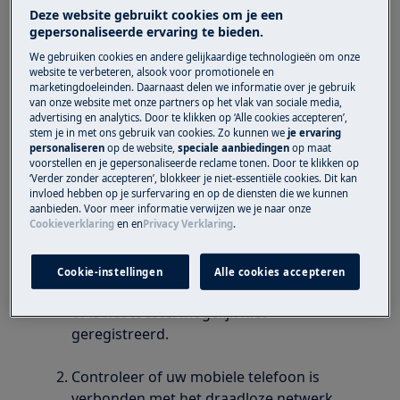
met uw WiFi" verschijnt op het scherm.
Deze website gebruikt cookies om je een
gepersonaliseerde ervaring te bieden.
Heeft betrekking op
We gebruiken cookies en andere gelijkaardige technologieën om onze
website te verbeteren, alsook voor promotionele en
Toestellen met wifi
marketingdoeleinden. Daarnaast delen we informatie over je gebruik
van onze website met onze partners op het vlak van sociale media,
advertising en analytics. Door te klikken op ‘Alle cookies accepteren’,
Oplossing
stem je in met ons gebruik van cookies. Zo kunnen we
je ervaring
personaliseren
op de website,
speciale aanbiedingen
op maat
Alleen geselecteerde apparaten die WiFi-
voorstellen en je gepersonaliseerde reclame tonen. Door te klikken op
‘Verder zonder accepteren’, blokkeer je niet-essentiële cookies. Dit kan
verbinding ondersteunen, zijn compatibel
invloed hebben op je surfervaring en op de diensten die we kunnen
met de app.
aanbieden. Voor meer informatie verwijzen we je naar onze
Cookieverklaring
en
en
Privacy Verklaring
.
Het toestel is mogelijk niet uitgerust met
een wifi-verbinding. Als dit niet het geval is
met jouw toestel, zijn er mogelijk
Cookie-instellingen
Alle cookies accepteren
problemen met de wifi-netwerkverbinding
of is het toestel mogelijk niet
geregistreerd.
Controleer of uw mobiele telefoon is
verbonden met het draadloze netwerk.