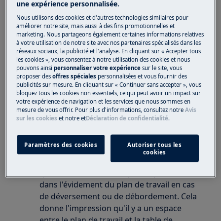
Il y a de l'espace entre la table de cuisson
une expérience personnalisée.
et le plan de travail.
Nous utilisons des cookies et d'autres technologies similaires pour
améliorer notre site, mais aussi à des fins promotionnelles et
marketing. Nous partageons également certaines informations relatives
S'applique à
à votre utilisation de notre site avec nos partenaires spécialisés dans les
réseaux sociaux, la publicité et l'analyse. En cliquant sur « Accepter tous
Table de cuisson à induction
les cookies », vous consentez à notre utilisation des cookies et nous
Plaque vitrocéramique
pouvons ainsi
personnaliser votre expérience
sur le site, vous
proposer des
offres spéciales
personnalisées et vous fournir des
publicités sur mesure. En cliquant sur « Continuer sans accepter », vous
Solution
bloquez tous les cookies non essentiels, ce qui peut avoir un impact sur
votre expérience de navigation et les services que nous sommes en
mesure de vous offrir. Pour plus d'informations, consultez notre
Avis
Les plaques à induction taillées à facettes
sur les cookies
et notre
et
Déclaration de confidentialité
.
ou équipées d'un cadre en acier
inoxydable sont munies d'un joint
Paramètres des cookies
Autoriser tous les
d'étanchéité sur la face inférieure de la
cookies
plaque de verre. Ce joint garantit
qu'aucune humidité ne puisse pénétrer
dans l'évidement du plan de travail en cas
de déversement ou de débordement. Cela
donne l'impression qu'il y a un espace
entre le plan de travail et la table de