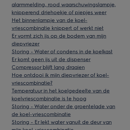
alarmmelding, rood waarschuwingslampje,
knipperend driehoekje of piepjes weer
Het binnenlampje van de koel-
vriescombinatie knippert of werkt niet
Er vormt zich ijs op de bodem van mijn
diepvriezer
Storing - Water of condens in de koelkast
Er komt geen ijs uit de dispenser
Compressor blijft lang draaien
Hoe ontdooi ik mijn diepvriezer of koel-
vriescombinatie?
Temperatuur in het koelgedeelte van de
koelvriescombinatie is te hoog
Storing - Water onder de groentelade van
de koel-vriescombinatie
Storing - Er lekt water vanuit de deur van
mijn koel-vriescombinatie