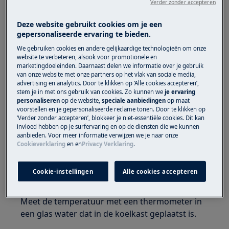
Verder zonder accepteren
Heeft betrekking op:
Deze website gebruikt cookies om je een
Koelkast
gepersonaliseerde ervaring te bieden.
Koel/vriescombinatie
We gebruiken cookies en andere gelijkaardige technologieën om onze
website te verbeteren, alsook voor promotionele en
Oplossing:
marketingdoeleinden. Daarnaast delen we informatie over je gebruik
van onze website met onze partners op het vlak van sociale media,
1. Controleer of de stroomvoorziening naar
advertising en analytics. Door te klikken op ‘Alle cookies accepteren’,
stem je in met ons gebruik van cookies. Zo kunnen we
je ervaring
het apparaat is afgesneden.
personaliseren
op de website,
speciale aanbiedingen
op maat
voorstellen en je gepersonaliseerde reclame tonen. Door te klikken op
2. Vermijd het langdurig openlaten van de
‘Verder zonder accepteren’, blokkeer je niet-essentiële cookies. Dit kan
deur.
invloed hebben op je surfervaring en op de diensten die we kunnen
aanbieden. Voor meer informatie verwijzen we je naar onze
Cookieverklaring
en
en
Privacy Verklaring
.
3. Controleer of de deur volledig gesloten is.
4. Controleer of het apparaat op de juiste
Cookie-instellingen
Alle cookies accepteren
manier koelt.
Meet de temperatuur met een thermometer in
een glas water dat in de koelkast geplaatst is.