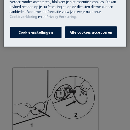
‘Verder zonder accepteren’, blokkeer je niet-essentiële cookies. Dit kan
voor een afspraak.
invloed hebben op je surfervaring en op de diensten die we kunnen
aanbieden. Voor meer informatie verwijzen we je naar onze
Cookieverklaring
en
en
Privacy Verklaring
.
Wanneer de bovenstaande suggesties het
probleem niet hebben opgelost, adviseren wij
een bezoek van een technicus aan te vragen.
Cookie-instellingen
Alle cookies accepteren
Instructie reinigen pluizenfilter