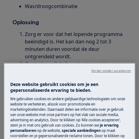
Was/droogcombinatie
Oplossing
Zorg er voor dat het lopende programma
beëindigd is. Het kan dan nog 2 tot 3
minuten duren voordat de deur
ontgrendeld wordt.
Controleer of de functie uitgestelde start
niet staat ingeschakeld.
Verder zonder accepteren
Reinig het pluizen filter van het apparaat
Deze website gebruikt cookies om je een
zoals in de handleiding beschreven staat.
gepersonaliseerde ervaring te bieden.
Open de deur met behulp van de nood
We gebruiken cookies en andere gelijkaardige technologieën om onze
ontgrendeling aan de onderzijde van het
website te verbeteren, alsook voor promotionele en
apparaat indien deze aanwezig is.
marketingdoeleinden. Daarnaast delen we informatie over je gebruik
van onze website met onze partners op het vlak van sociale media,
Controleer of de optie spoel stop niet
advertising en analytics. Door te klikken op ‘Alle cookies accepteren’,
actief is. Kies een pomp of centrifuge
stem je in met ons gebruik van cookies. Zo kunnen we
je ervaring
programma.
personaliseren
op de website,
speciale aanbiedingen
op maat
voorstellen en je gepersonaliseerde reclame tonen. Door te klikken op
Neem contact op met onze servicedienst