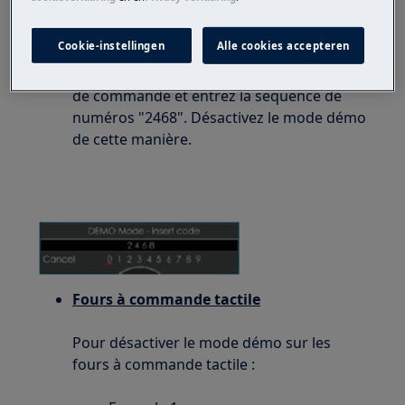
Tournez la molette sur
Service
. Confirmez à
nouveau.
Cookie-instellingen
Alle cookies accepteren
Choisissez le mode Démo.
Sélectionnez les numéros avec la molette
de commande et entrez la séquence de
numéros "2468". Désactivez le mode démo
de cette manière.
Fours à commande tactile
Pour désactiver le mode démo sur les
fours à commande tactile :