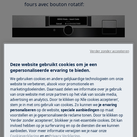
fours avec bouton rotatif:
Verder zonder accepteren
Deze website gebruikt cookies om je een
gepersonaliseerde ervaring te bieden.
We gebruiken cookies en andere gelijkaardige technologieën om onze
Allumez l'appareil et sélectionnez
website te verbeteren, alsook voor promotionele en
Menu
avec la molette de commande.
marketingdoeleinden. Daarnaast delen we informatie over je gebruik
van onze website met onze partners op het vlak van sociale media,
Appuyez sur la molette pour confirmer
advertising en analytics. Door te klikken op ‘Alle cookies accepteren’,
votre sélection.
stem je in met ons gebruik van cookies. Zo kunnen we
je ervaring
Tournez la molette pour rechercher et
personaliseren
op de website,
speciale aanbiedingen
op maat
voorstellen en je gepersonaliseerde reclame tonen. Door te klikken op
sélectionner
Paramètres de base
.
‘Verder zonder accepteren’, blokkeer je niet-essentiële cookies. Dit kan
Validez en appuyant sur la molette de
invloed hebben op je surfervaring en op de diensten die we kunnen
aanbieden. Voor meer informatie verwijzen we je naar onze
commande.
Cookieverklaring
en
en
Privacy Verklaring
.