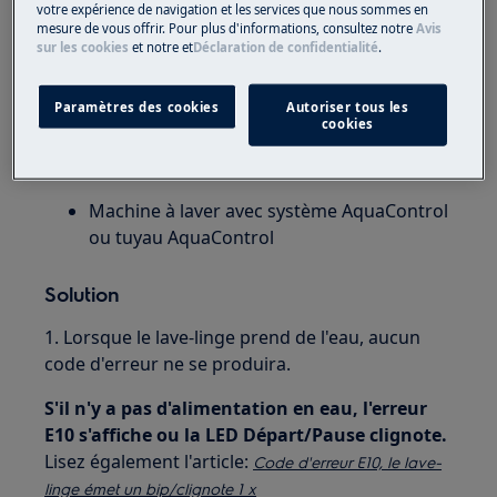
votre expérience de navigation et les services que nous sommes en
mesure de vous offrir. Pour plus d'informations, consultez notre
Avis
sur les cookies
et notre
et
Déclaration de confidentialité
.
Paramètres des cookies
Autoriser tous les
cookies
S'applique à
Machine à laver avec système AquaControl
ou tuyau AquaControl
Solution
1. Lorsque le lave-linge prend de l'eau, aucun
code d'erreur ne se produira.
S'il n'y a pas d'alimentation en eau, l'erreur
E10 s'affiche ou la LED Départ/Pause clignote.
Lisez également l'article:
Code d'erreur E10, le lave-
linge émet un bip/clignote 1 x