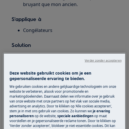
bruyant que mon ancien.
S'applique à
Congélateurs
Solution
Les congélateurs peuvent faire du bruit
Verder zonder accepteren
lorsqu'ils fonctionnent.
Les bruits peuvent être causés par le
Deze website gebruikt cookies om je een
compresseur, par le fluide frigorigène circulant
gepersonaliseerde ervaring te bieden.
dans le circuit frigorifique ou par un ventilateur.
We gebruiken cookies en andere gelijkaardige technologieën om onze
website te verbeteren, alsook voor promotionele en
Les bruits suivants peuvent se produire :
marketingdoeleinden. Daarnaast delen we informatie over je gebruik
van onze website met onze partners op het vlak van sociale media,
advertising en analytics. Door te klikken op ‘Alle cookies accepteren’,
stem je in met ons gebruik van cookies. Zo kunnen we
je ervaring
Sons normaux
Cause
personaliseren
op de website,
speciale aanbiedingen
op maat
voorstellen en je gepersonaliseerde reclame tonen. Door te klikken op
‘Verder zonder accepteren’, blokkeer je niet-essentiële cookies. Dit kan
Gargouillement,