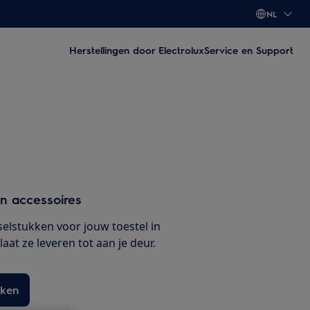
NL
Herstellingen door Electrolux
Service en Support
n
n accessoires
selstukken voor jouw toestel in
at ze leveren tot aan je deur.
kken