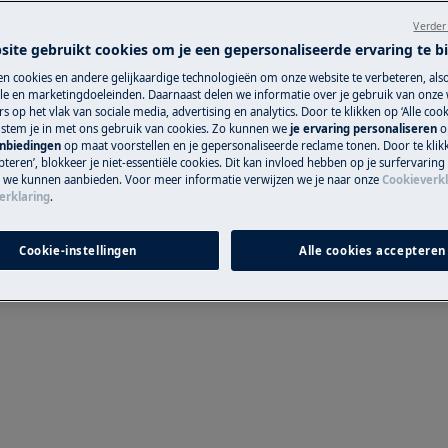
Verder
e handleiding van uw product voordat
site gebruikt cookies om je een gepersonaliseerde ervaring te b
Boek een techn
ww.electrolux.com/support/user-manuals/
n cookies en andere gelijkaardige technologieën om onze website te verbeteren, als
e en marketingdoeleinden. Daarnaast delen we informatie over je gebruik van onze
Maak een afspraa
s op het vlak van sociale media, advertising en analytics. Door te klikken op ‘Alle cook
, stem je in met ons gebruik van cookies. Zo kunnen we
je ervaring personaliseren
o
gekwalificeerde E
anbiedingen
op maat voorstellen en je gepersonaliseerde reclame tonen. Door te klik
onze professionele 
teren’, blokkeer je niet-essentiële cookies. Dit kan invloed hebben op je surfervaring
e we kunnen aanbieden. Voor meer informatie verwijzen we je naar onze
Cookieverkl
 SCHOK
erklaring
.
Herstelling aan
 het stopcontact voordat u enige
Cookie-instellingen
Alle cookies accepteren