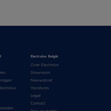
t
Electrolux België
Over Electrolux
ren
Showroom
vragen
Nieuwsbrief
lectrolux
Vacatures
Legal
Contact
nloaden
Pers en media