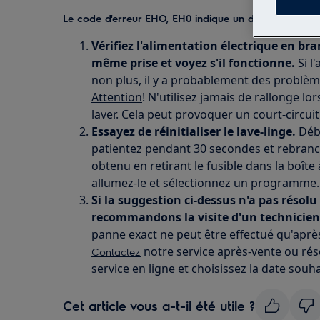
Le code d'erreur EHO, EH0 indique un disfonctionnemen
Vérifiez l'alimentation électrique en br
même prise et voyez s'il fonctionne.
Si l
non plus, il y a probablement des problèm
Attention
! N'utilisez jamais de rallonge lo
laver. Cela peut provoquer un court-circuit
Essayez de réinitialiser le lave-linge.
Débr
patientez pendant 30 secondes et rebranc
obtenu en retirant le fusible dans la boîte 
allumez-le et sélectionnez un programme.
Si la suggestion ci-dessus n'a pas résol
recommandons la visite d'un technicien 
panne exact ne peut être effectué qu'après 
notre service après-vente ou ré
Contactez
service en ligne et choisissez la date souha
Cet article vous a-t-il été utile ?