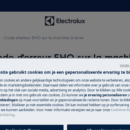
- Code d'erreur EHO sur la machine à laver
de d'erreur EHO sur la machi
Verder
site gebruikt cookies om je een gepersonaliseerde ervaring te b
n cookies en andere gelijkaardige technologieën om onze website te verbeteren, als
Réparation par 
/ EH0.
e en marketingdoeleinden. Daarnaast delen we informatie over je gebruik van onze
s op het vlak van sociale media, advertising en analytics. Door te klikken op ‘Alle cook
Fixez un rendez-v
, stem je in met ons gebruik van cookies. Zo kunnen we
je ervaring personaliseren
o
anbiedingen
op maat voorstellen en je gepersonaliseerde reclame tonen. Door te klik
qualifiés Electrol
teren’, blokkeer je niet-essentiële cookies. Dit kan invloed hebben op je surfervaring
qualités professio
e we kunnen aanbieden. Voor meer informatie verwijzen we je naar onze
Cookieverkl
erklaring
.
Réserver une ré