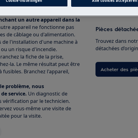
Cookie-instellingen
Alle cookies accepteren
t de l'alimentation électrique.
anchant un autre appareil dans la
'autre appareil ne fonctionne pas
Pièces détachée
es de câblage ou d'alimentation.
Trouvez dans notr
rs de l'installation d'une machine à
détachées d’origine
 ou un risque d'incendie.
anchez la fiche de la prise,
hez-la. Le même résultat peut être
Acheter des pi
à fusibles. Branchez l'appareil,
u le problème, nous
de service.
Un diagnostic de
vérification par le technicien.
servez vous-même une visite de
itée pour la visite.