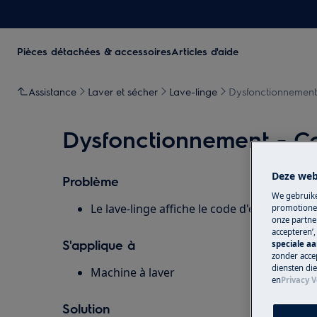
Pièces détachées & accessoires
Articles d'aide
Assistance
Laver et sécher
Lave-linge
Dysfonctionnement 
Dysfonctionnement - Co
Deze web
Problème
We gebruike
Le lave-linge affiche le code d'erreur EHO 
promotionel
onze partner
accepteren’
S'applique à
speciale a
zonder accep
diensten di
Machine à laver
en
Privacy V
Solution