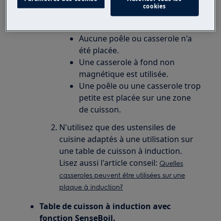
Le code d'erreur F apparaît à l'écran
cookies
après la mise en marche de la plaque
à induction si :
Aucune poêle ou casserole n'a
été placée.
Une casserole à fond non
magnétique est utilisée.
Une poêle ou une casserole trop
petite est placée sur une zone
de cuisson.
N'utilisez que des ustensiles de
cuisine adaptés à une utilisation sur
une table de cuisson à induction.
Lisez aussi l'article conseil:
Quelles
casseroles peuvent être utilisées sur une
plaque à induction?
Table de cuisson à induction avec
fonction SenseBoil.