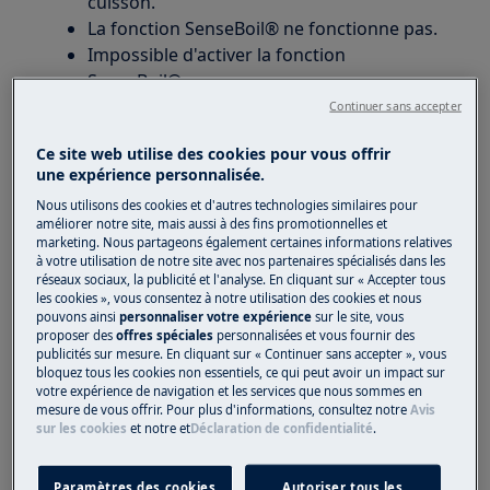
cuisson.
La fonction SenseBoil® ne fonctionne pas.
Impossible d'activer la fonction
SenseBoil®.
Continuer sans accepter
S'applique à
Ce site web utilise des cookies pour vous offrir
une expérience personnalisée.
Table de cuisson à induction
Nous utilisons des cookies et d'autres technologies similaires pour
améliorer notre site, mais aussi à des fins promotionnelles et
Solution
marketing. Nous partageons également certaines informations relatives
à votre utilisation de notre site avec nos partenaires spécialisés dans les
Le code d'erreur F1 indique que la puissance est
réseaux sociaux, la publicité et l'analyse. En cliquant sur « Accepter tous
les cookies », vous consentez à notre utilisation des cookies et nous
trop faible en raison d'ustensiles de cuisine
pouvons ainsi
personnaliser votre expérience
sur le site, vous
inappropriés ou d'une casserole vide.
proposer des
offres spéciales
personnalisées et vous fournir des
Le code d'erreur F indique qu'il n'y a pas
publicités sur mesure. En cliquant sur « Continuer sans accepter », vous
bloquez tous les cookies non essentiels, ce qui peut avoir un impact sur
d'ustensile sur les zones de cuisson ou que
votre expérience de navigation et les services que nous sommes en
l'ustensile n'est pas adapté.
mesure de vous offrir. Pour plus d'informations, consultez notre
Avis
sur les cookies
et notre
et
Déclaration de confidentialité
.
Table de cuisson à induction.
Paramètres des cookies
Autoriser tous les