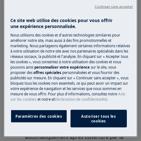
lave-vaisselle car la porte se ferme
Continuer sans accepter
toujours.
La porte ne peut être ouverte qu'avec
Ce site web utilise des cookies pour vous offrir
une expérience personnalisée.
beaucoup de force.
Nous utilisons des cookies et d'autres technologies similaires pour
améliorer notre site, mais aussi à des fins promotionnelles et
S'applique à
marketing. Nous partageons également certaines informations relatives
à votre utilisation de notre site avec nos partenaires spécialisés dans les
Lave-vaisselle encastrable
réseaux sociaux, la publicité et l'analyse. En cliquant sur « Accepter tous
les cookies », vous consentez à notre utilisation des cookies et nous
pouvons ainsi
personnaliser votre expérience
sur le site, vous
Solution
proposer des
offres spéciales
personnalisées et vous fournir des
publicités sur mesure. En cliquant sur « Continuer sans accepter », vous
Un panneau de meuble doit être installée
bloquez tous les cookies non essentiels, ce qui peut avoir un impact sur
votre expérience de navigation et les services que nous sommes en
avant de tester la porte du lave-vaisselle
mesure de vous offrir. Pour plus d'informations, consultez notre
Avis
encastré. Le ressort de la porte est adapté
sur les cookies
et notre
et
Déclaration de confidentialité
.
au poids de la façade du meuble. Il est
donc normal que la porte d'un lave-
Paramètres des cookies
Autoriser tous les
vaisselle encastrable sans ferrures de
cookies
porte de cuisine se ferme
automatiquement après ouverture par la