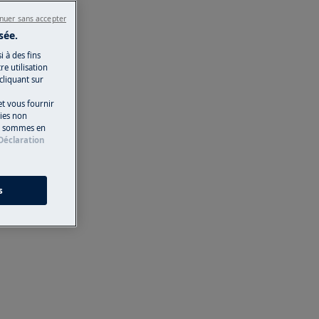
nuer sans accepter
sée.
i à des fins
e utilisation
 cliquant sur
t vous fournir
kies non
ous sommes en
Déclaration
s