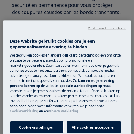
sécurité en permanence pour vous protéger
des coupures causées par les bords tranchants.
Verder zonder accepteren
Deze website gebruikt cookies om je een
gepersonaliseerde ervaring te bieden.
AVERTISSEMENT !
RISQUE DE BLESSURE AUX
We gebruiken cookies en andere gelijkaardige technologieën om onze
YEUX
website te verbeteren, alsook voor promotionele en
marketingdoeleinden. Daarnaast delen we informatie over je gebruik
van onze website met onze partners op het vlak van sociale media,
advertising en analytics. Door te klikken op ‘Alle cookies accepteren’,
stem je in met ons gebruik van cookies. Zo kunnen we
je ervaring
personaliseren
op de website,
speciale aanbiedingen
op maat
voorstellen en je gepersonaliseerde reclame tonen. Door te klikken op
‘Verder zonder accepteren’, blokkeer je niet-essentiële cookies. Dit kan
Portez des lunettes de sécurité si vous effectuez
invloed hebben op je surfervaring en op de diensten die we kunnen
des travaux de maintenance ou de réparation
aanbieden. Voor meer informatie verwijzen we je naar onze
impliquant des ressorts.
Cookieverklaring
en
en
Privacy Verklaring
.
Cookie-instellingen
Alle cookies accepteren