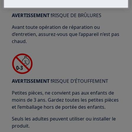
AVERTISSEMENT !
RISQUE DE BRÛLURES
Avant toute opération de réparation ou
d’entretien, assurez-vous que l’appareil n’est pas
chaud.
AVERTISSEMENT !
RISQUE D’ÉTOUFFEMENT
Petites pièces, ne convient pas aux enfants de
moins de 3 ans. Gardez toutes les petites pièces
et l’emballage hors de portée des enfants.
Seuls les adultes peuvent utiliser ou installer le
produit.