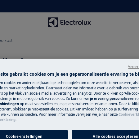
elkast
lkast
Verder
site gebruikt cookies om je een gepersonaliseerde ervaring te b
n cookies en andere gelijkaardige technologieën om onze website te verbeteren, als
Boek een techn
e en marketingdoeleinden. Daarnaast delen we informatie over je gebruik van onze
lkast.
s op het vlak van sociale media, advertising en analytics. Door te klikken op ‘Alle cook
, stem je in met ons gebruik van cookies. Zo kunnen we
je ervaring personaliseren
o
Maak een afspraa
anbiedingen
op maat voorstellen en je gepersonaliseerde reclame tonen. Door te klik
gekwalificeerde E
teren’, blokkeer je niet-essentiële cookies. Dit kan invloed hebben op je surfervaring
e we kunnen aanbieden. Voor meer informatie verwijzen we je naar onze
Cookieverkl
onze professionele 
erklaring
.
Herstelling aan
Cookie-instellingen
Alle cookies accepteren