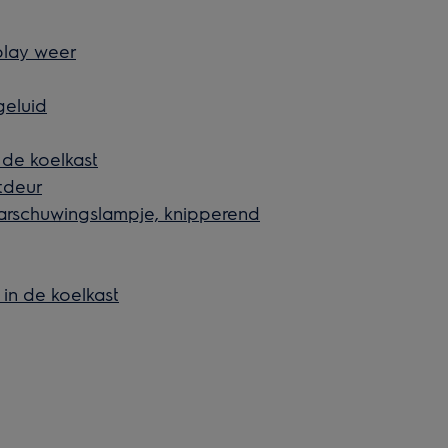
splay weer
geluid
 de koelkast
stdeur
aarschuwingslampje, knipperend
 in de koelkast