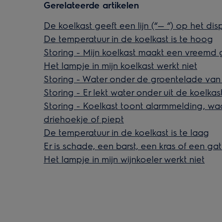
Gerelateerde artikelen
De koelkast geeft een lijn (“— “) op het di
De temperatuur in de koelkast is te hoog
Storing - Mijn koelkast maakt een vreemd 
Het lampje in mijn koelkast werkt niet
Storing - Water onder de groentelade van
Storing - Er lekt water onder uit de koelka
Storing - Koelkast toont alarmmelding, w
driehoekje of piept
De temperatuur in de koelkast is te laag
Er is schade, een barst, een kras of een gat
Het lampje in mijn wijnkoeler werkt niet