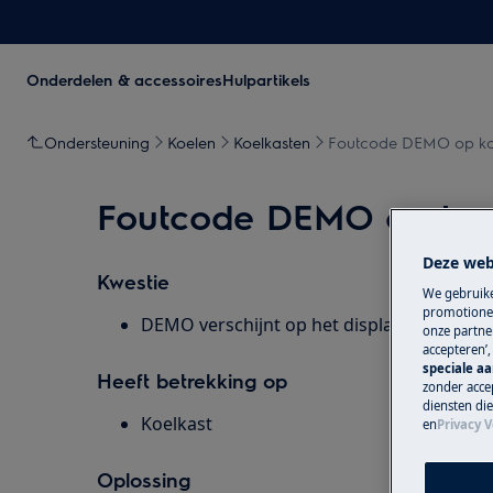
Onderdelen & accessoires
Hulpartikels
Ondersteuning
Koelen
Koelkasten
Foutcode DEMO op ko
Foutcode DEMO op koe
Deze web
Kwestie
We gebruike
promotionel
DEMO verschijnt op het display van de koe
onze partner
accepteren’
speciale a
Heeft betrekking op
zonder accep
diensten di
Koelkast
en
Privacy V
Oplossing