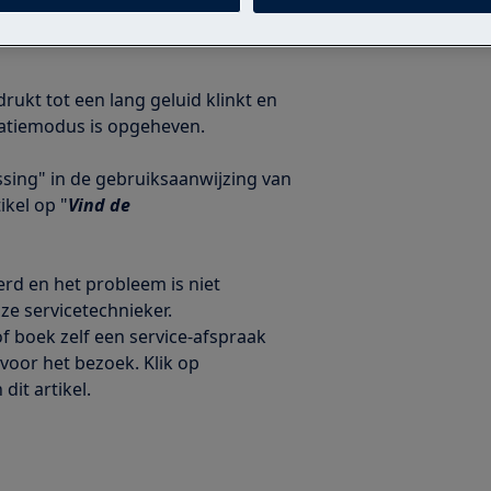
de koelkast zich in de
ukt tot een lang geluid klinkt en
ratiemodus is opgeheven.
sing" in de gebruiksaanwijzing van
ikel op "
Vind de
rd en het probleem is niet
ze servicetechnieker.
f boek zelf een service-afspraak
voor het bezoek. Klik op
dit artikel.