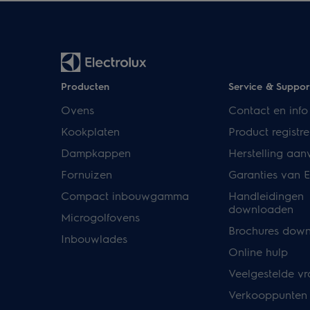
Producten
Service & Suppor
Ovens
Contact en info
Kookplaten
Product registre
Dampkappen
Herstelling aan
Fornuizen
Garanties van E
Compact inbouwgamma
Handleidingen
downloaden
Microgolfovens
Brochures dow
Inbouwlades
Online hulp
Veelgestelde v
Verkooppunten