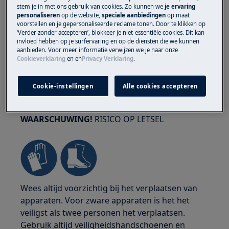
stem je in met ons gebruik van cookies. Zo kunnen we
je ervaring
personaliseren
op de website,
speciale aanbiedingen
op maat
voorstellen en je gepersonaliseerde reclame tonen. Door te klikken op
‘Verder zonder accepteren’, blokkeer je niet-essentiële cookies. Dit kan
invloed hebben op je surfervaring en op de diensten die we kunnen
aanbieden. Voor meer informatie verwijzen we je naar onze
Cookieverklaring
en
en
Privacy Verklaring
.
Cookie-instellingen
Alle cookies accepteren
WAARSCHUWING!
RISICO OP LETSEL
Wees altijd voorzichtig bij het verplaatsen van
apparaten. Voor zware apparaten is het het
veiligst als twee personen het verplaatsen.
Gebruik altijd veiligheidshandschoenen en