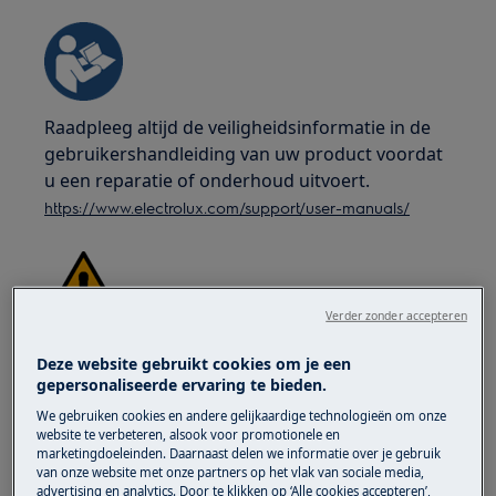
Raadpleeg altijd de veiligheidsinformatie in de
gebruikershandleiding van uw product voordat
u een reparatie of onderhoud uitvoert.
https://www.electrolux.com/support/user-manuals/
Verder zonder accepteren
WAARSCHUWING!
GEVAAR VOOR ELEKTRISCHE
Deze website gebruikt cookies om je een
SCHOK
gepersonaliseerde ervaring te bieden.
Schakel het apparaat uit en trek de stekker uit
We gebruiken cookies en andere gelijkaardige technologieën om onze
website te verbeteren, alsook voor promotionele en
het stopcontact voordat u enige reparatie of
marketingdoeleinden. Daarnaast delen we informatie over je gebruik
onderhoud uitvoert.
van onze website met onze partners op het vlak van sociale media,
advertising en analytics. Door te klikken op ‘Alle cookies accepteren’,