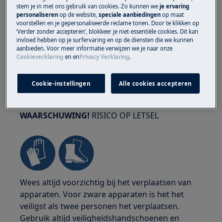
stem je in met ons gebruik van cookies. Zo kunnen we
je ervaring
personaliseren
op de website,
speciale aanbiedingen
op maat
voorstellen en je gepersonaliseerde reclame tonen. Door te klikken op
‘Verder zonder accepteren’, blokkeer je niet-essentiële cookies. Dit kan
invloed hebben op je surfervaring en op de diensten die we kunnen
aanbieden. Voor meer informatie verwijzen we je naar onze
Cookieverklaring
en
en
Privacy Verklaring
.
Cookie-instellingen
Alle cookies accepteren
WAARSCHUWING!
RISICO OP LETSEL
Wees altijd voorzichtig bij het verplaatsen van
apparaten. Voor zware apparaten is het het
veiligst als twee personen het verplaatsen.
Gebruik altijd veiligheidshandschoenen en