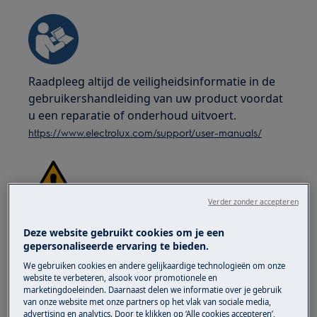
Raadpleeg altijd de veiligheidsinformatie in de
gebruikershandleiding van uw product voordat
u een reparatie of onderhoud uitvoert.
https://www.electrolux.com/support/user-manuals/
Verder zonder accepteren
WAARSCHUWING!
GEVAAR VOOR ELEKTRISCHE
Deze website gebruikt cookies om je een
SCHOK
gepersonaliseerde ervaring te bieden.
Schakel het apparaat uit en trek de stekker uit
We gebruiken cookies en andere gelijkaardige technologieën om onze
website te verbeteren, alsook voor promotionele en
het stopcontact voordat u enige reparatie of
marketingdoeleinden. Daarnaast delen we informatie over je gebruik
onderhoud uitvoert.
van onze website met onze partners op het vlak van sociale media,
advertising en analytics. Door te klikken op ‘Alle cookies accepteren’,