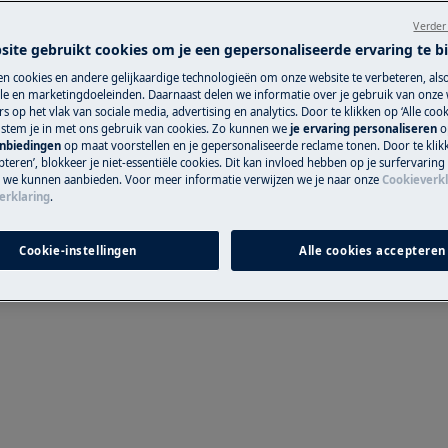
Verder
site gebruikt cookies om je een gepersonaliseerde ervaring te b
Boek een techn
n cookies en andere gelijkaardige technologieën om onze website te verbeteren, als
e en marketingdoeleinden. Daarnaast delen we informatie over je gebruik van onze
 SCHOK
Maak een afspraa
s op het vlak van sociale media, advertising en analytics. Door te klikken op ‘Alle cook
, stem je in met ons gebruik van cookies. Zo kunnen we
je ervaring personaliseren
o
gekwalificeerde E
 het stopcontact voordat u enige
anbiedingen
op maat voorstellen en je gepersonaliseerde reclame tonen. Door te klik
onze professionele 
teren’, blokkeer je niet-essentiële cookies. Dit kan invloed hebben op je surfervaring
e we kunnen aanbieden. Voor meer informatie verwijzen we je naar onze
Cookieverkl
erklaring
.
Herstelling aan
Cookie-instellingen
Alle cookies accepteren