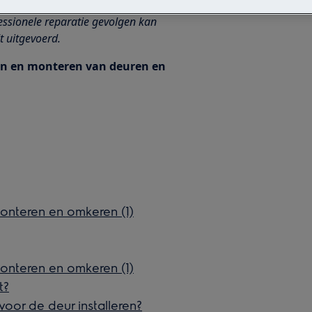
essionele reparatie gevolgen kan
t uitgevoerd.
ren en monteren van deuren en
onteren en omkeren (1)
onteren en omkeren (1)
t?
oor de deur installeren?