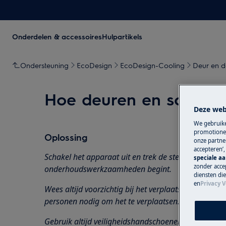
Onderdelen & accessoires
Hulpartikels
Ondersteuning
EcoDesign
EcoDesign-Cooling
Deur en d
Hoe deuren en scharni
Deze web
We gebruike
promotionel
Oplossing
onze partner
accepteren’
Schakel het apparaat uit en trek de stekker uit het
s
speciale a
zonder accep
onderhoudswerkzaamheden
begint.
diensten di
en
Privacy V
Wees altijd voorzichtig bij het verplaatsen van app
personen nodig om het te verplaatsen.
Gebruik altijd veiligheidshandschoenen en gesloten 