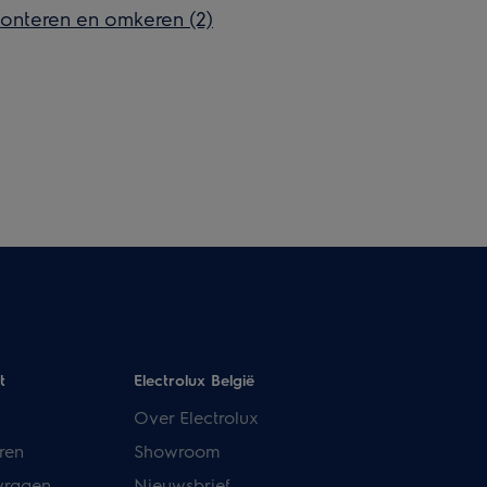
onteren en omkeren (2)
t
Electrolux België
Over Electrolux
ren
Showroom
vragen
Nieuwsbrief