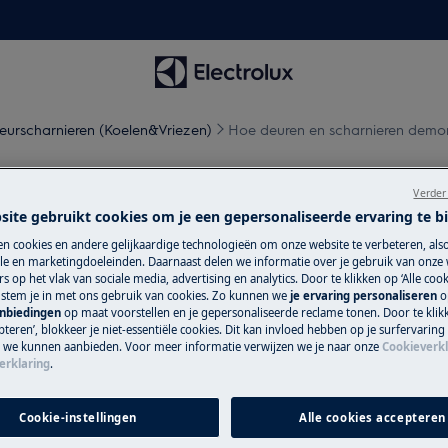
eurscharnieren (Koelen&Vriezen)
Hoe deuren en scharnieren demon
eren demonteren, monteren e
Verder
site gebruikt cookies om je een gepersonaliseerde ervaring te b
n cookies en andere gelijkaardige technologieën om onze website te verbeteren, als
e en marketingdoeleinden. Daarnaast delen we informatie over je gebruik van onze
s op het vlak van sociale media, advertising en analytics. Door te klikken op ‘Alle cook
, stem je in met ons gebruik van cookies. Zo kunnen we
je ervaring personaliseren
o
topcontact
voordat je met
anbiedingen
op maat voorstellen en je gepersonaliseerde reclame tonen. Door te klik
teren’, blokkeer je niet-essentiële cookies. Dit kan invloed hebben op je surfervaring
e we kunnen aanbieden. Voor meer informatie verwijzen we je naar onze
Cookieverkl
erklaring
.
araten, voor zware apparaten zijn twee
Cookie-instellingen
Alle cookies accepteren
schoeisel.