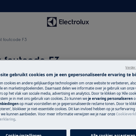
t foutcode F3
t foutcode F3
Verder
site gebruikt cookies om je een gepersonaliseerde ervaring te b
n cookies en andere gelijkaardige technologieën om onze website te verbeteren, als
Wisselstukken e
e en marketingdoeleinden. Daarnaast delen we informatie over je gebruik van onze
s op het vlak van sociale media, advertising en analytics. Door te klikken op ‘Alle cook
Vind originele wis
, stem je in met ons gebruik van cookies. Zo kunnen we
je ervaring personaliseren
o
anbiedingen
op maat voorstellen en je gepersonaliseerde reclame tonen. Door te klik
van de inductiekookplaat
onze webshop en la
teren’, blokkeer je niet-essentiële cookies. Dit kan invloed hebben op je surfervaring
e we kunnen aanbieden. Voor meer informatie verwijzen we je naar onze
Cookieverkl
erklaring
.
Koop wisselstu
Cookie-instellingen
Alle cookies accepteren