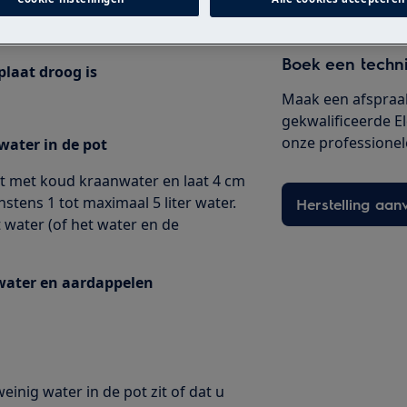
ctie
Boek een techn
plaat droog is
Maak een afspraa
gekwalificeerde E
onze professionele 
 water in de pot
ot met koud kraanwater en laat 4 cm
stens 1 tot maximaal 5 liter water.
Herstelling aan
 water (of het water en de
 water en aardappelen
einig water in de pot zit of dat u