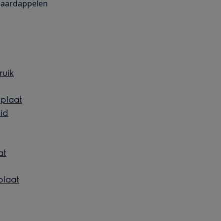
 aardappelen
ruik
kplaat
id
at
plaat