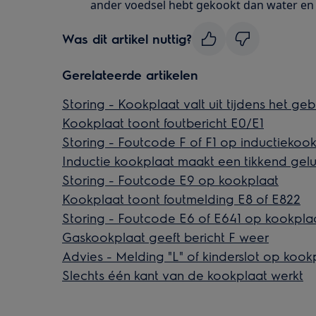
ander voedsel hebt gekookt dan water en
Was dit artikel nuttig?
Gerelateerde artikelen
Storing - Kookplaat valt uit tijdens het geb
Kookplaat toont foutbericht E0/E1
Storing - Foutcode F of F1 op inductiekoo
Inductie kookplaat maakt een tikkend gelu
Storing - Foutcode E9 op kookplaat
Kookplaat toont foutmelding E8 of E822
Storing - Foutcode E6 of E641 op kookpla
Gaskookplaat geeft bericht F weer
Advies - Melding "L" of kinderslot op kook
Slechts één kant van de kookplaat werkt