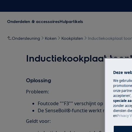
Onderdelen & accessoires
Hulpartikels
Ondersteuning
Koken
Kookplaten
Inductiekookplaat toon
Inductiekookplaat toon
Deze web
Oplossing
We gebruike
promotionel
Probleem:
onze partner
accepteren’
speciale a
Foutcode ""F3"" verschijnt op de display 
zonder accep
De SenseBoil®-functie werkt niet
diensten di
en
Privacy V
Geldt voor: