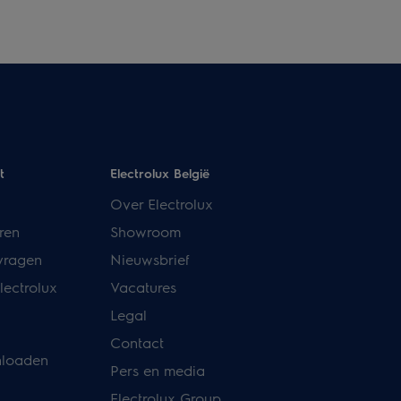
t
Electrolux België
Over Electrolux
ren
Showroom
vragen
Nieuwsbrief
lectrolux
Vacatures
Legal
Contact
nloaden
Pers en media
Electrolux Group