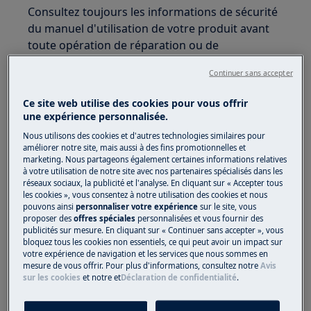
Consultez toujours les informations de sécurité
du manuel d'utilisation de votre produit avant
toute opération de réparation ou de
maintenance.
Continuer sans accepter
https://www.electrolux.com/support/user-manuals/
Ce site web utilise des cookies pour vous offrir
une expérience personnalisée.
Nous utilisons des cookies et d'autres technologies similaires pour
améliorer notre site, mais aussi à des fins promotionnelles et
marketing. Nous partageons également certaines informations relatives
ATTENTION !
RISQUE DE CHOC ÉLECTRIQUE
à votre utilisation de notre site avec nos partenaires spécialisés dans les
réseaux sociaux, la publicité et l'analyse. En cliquant sur « Accepter tous
Avant toute opération de réparation ou
les cookies », vous consentez à notre utilisation des cookies et nous
pouvons ainsi
personnaliser votre expérience
sur le site, vous
d'entretien, désactivez l'appareil et débranchez
proposer des
offres spéciales
personnalisées et vous fournir des
la prise principale de la prise murale.
publicités sur mesure. En cliquant sur « Continuer sans accepter », vous
bloquez tous les cookies non essentiels, ce qui peut avoir un impact sur
votre expérience de navigation et les services que nous sommes en
mesure de vous offrir. Pour plus d'informations, consultez notre
Avis
sur les cookies
et notre
et
Déclaration de confidentialité
.