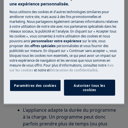
une expérience personnalisée.
Solution
Nous utilisons des cookies et d'autres technologies similaires pour
améliorer notre site, mais aussi à des fins promotionnelles et
Utilisez la bonne quantité de détergent
marketing. Nous partageons également certaines informations relatives
à votre utilisation de notre site avec nos partenaires spécialisés dans les
comme indiqué sur l'emballage du
réseaux sociaux, la publicité et l'analyse. En cliquant sur « Accepter tous
détergent.
les cookies », vous consentez à notre utilisation des cookies et nous
pouvons ainsi
personnaliser votre expérience
sur le site, vous
Combinaisons de lavage / séchage avec
proposer des
offres spéciales
personnalisées et vous fournir des
capteur de poids: sélectionnez d'abord un
publicités sur mesure. En cliquant sur « Continuer sans accepter », vous
programme, puis placez le linge dans la
bloquez tous les cookies non essentiels, ce qui peut avoir un impact sur
votre expérience de navigation et les services que nous sommes en
machine. C'est ainsi que le capteur de
mesure de vous offrir. Pour plus d'informations, consultez notre
Avis
poids fonctionne le mieux.
sur les cookies
et notre
et
Déclaration de confidentialité
.
Si nécessaire, vous pouvez gagner du
temps ou l'utiliser brièvement.
Paramètres des cookies
Autoriser tous les
cookies
Parce que
L'appliance adapte la durée du programme
à la charge. Un programme peut donc
parfois prendre plus de temps (ou plus