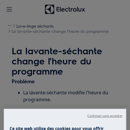
Lave-linge séchants
La lavante-séchante change l'heure du programme
La lavante-séchante
change l'heure du
programme
Problème
La lavante-séchante modifie l'heure du
programme.
S'applique à
Continuer sans accepter
Combinaison lavage / séchage
Ce site web utilise des cookies pour vous offrir