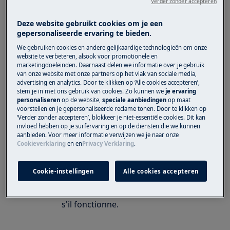
L'écran reste sombre.
Verder zonder accepteren
Le sèche-linge ne s'allume pas après le
Deze website gebruikt cookies om je een
séchage.
gepersonaliseerde ervaring te bieden.
Le sèche-linge ne fonctionne pas / ne
We gebruiken cookies en andere gelijkaardige technologieën om onze
répond pas.
website te verbeteren, alsook voor promotionele en
marketingdoeleinden. Daarnaast delen we informatie over je gebruik
van onze website met onze partners op het vlak van sociale media,
S'applique à
advertising en analytics. Door te klikken op ‘Alle cookies accepteren’,
stem je in met ons gebruik van cookies. Zo kunnen we
je ervaring
Sèche-linge à évacuation
personaliseren
op de website,
speciale aanbiedingen
op maat
Sèche-linge à condensation
voorstellen en je gepersonaliseerde reclame tonen. Door te klikken op
‘Verder zonder accepteren’, blokkeer je niet-essentiële cookies. Dit kan
Sèche-linge pompe à chaleur
invloed hebben op je surfervaring en op de diensten die we kunnen
aanbieden. Voor meer informatie verwijzen we je naar onze
Cookieverklaring
en
en
Privacy Verklaring
.
Solution
Vérifiez que la prise/le fusible fonctionne.
Cookie-instellingen
Alle cookies accepteren
Retirez la fiche de la prise murale.
Branchez un autre produit et voyez
s'il fonctionne.