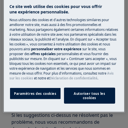
Ce site web utilise des cookies pour vous offrir
Solution
une expérience personnalisée.
Nous utilisons des cookies et d'autres technologies similaires pour
Vérifiez s'il y a du courant dans la prise en
améliorer notre site, mais aussi à des fins promotionnelles et
branchant un autre appareil ou une lampe
marketing. Nous partageons également certaines informations relatives
de table.
à votre utilisation de notre site avec nos partenaires spécialisés dans les
réseaux sociaux, la publicité et l'analyse. En cliquant sur « Accepter tous
Allumez le groupe dans l'armoire à
les cookies », vous consentez à notre utilisation des cookies et nous
compteurs auquel le combiné laveuse /
pouvons ainsi
personnaliser votre expérience
sur le site, vous
proposer des
offres spéciales
personnalisées et vous fournir des
sécheuse est connecté.
publicités sur mesure. En cliquant sur « Continuer sans accepter », vous
Vérifiez le fusible dans l'armoire à
bloquez tous les cookies non essentiels, ce qui peut avoir un impact sur
votre expérience de navigation et les services que nous sommes en
compteurs du groupe auquel la laveuse /
mesure de vous offrir. Pour plus d'informations, consultez notre
Avis
sécheuse est connectée.
sur les cookies
et notre
et
Déclaration de confidentialité
.
Ouvrez le robinet du lave-linge séchant.
Fermez la porte de l'appareil.
Paramètres des cookies
Autoriser tous les
Contactez notre service après-vente pour
cookies
un rendez-vous.
Si les suggestions ci-dessus ne résolvent pas le
problème, nous vous recommandons de