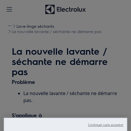
Lave-linge séchants
La nouvelle lavante / séchante ne démarre pas
La nouvelle lavante /
séchante ne démarre
pas
Problème
La nouvelle lavante / séchante ne démarre
pas.
S'applique à
Continuer sans accepter
Combinaison lavante / séchante