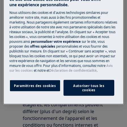
Y a-t-il différentes plages de température
une expérience personnalisée.
dans le réfrigérateur?
Nous utilisons des cookies et d'autres technologies similaires pour
améliorer notre site, mais aussi à des fins promotionnelles et
marketing. Nous partageons également certaines informations relatives
S'applique à
à votre utilisation de notre site avec nos partenaires spécialisés dans les
réseaux sociaux, la publicité et l'analyse. En cliquant sur « Accepter tous
réfrigérateur congélateur
les cookies », vous consentez à notre utilisation des cookies et nous
pouvons ainsi
personnaliser votre expérience
sur le site, vous
réfrigérateur
proposer des
offres spéciales
personnalisées et vous fournir des
publicités sur mesure. En cliquant sur « Continuer sans accepter », vous
bloquez tous les cookies non essentiels, ce qui peut avoir un impact sur
Solution
votre expérience de navigation et les services que nous sommes en
mesure de vous offrir. Pour plus d'informations, consultez notre
Avis
sur les cookies
et notre
et
Déclaration de confidentialité
.
1. La valeur réglée se réfère à la température
moyenne de la doublure intérieure.
Paramètres des cookies
Autoriser tous les
cookies
Les températures instantanées dans les
étagères, les compartiments peuvent
différer (plus d'un degré) selon le
fonctionnement de l'appareil et les
conditions ou fonctions internes et