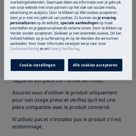
marketingdoeleinden. Daarnaast delen we informatie over je gebruik
et l'emballage hors de portée des enfants.
van onze website met onze partners op het vlak van sociale media,
advertising en analytics. Door te klikken op ‘Alle cookies accepteren’,
Seuls les adultes devraient utiliser ou installer le
stem je in met ons gebruik van cookies. Zo kunnen we
je ervaring
personaliseren
op de website,
speciale aanbiedingen
op maat
produit.
voorstellen en je gepersonaliseerde reclame tonen. Door te klikken op
‘Verder zonder accepteren’, blokkeer je niet-essentiële cookies. Dit kan
Avant toute opération de maintenance, coupez
invloed hebben op je surfervaring en op de diensten die we kunnen
l'arrivée d'eau de l'appareil. Videz toujours
aanbieden. Voor meer informatie verwijzen we je naar onze
Cookieverklaring
en
en
Privacy Verklaring
.
l'appareil de toute l'eau. Toute maintenance doit
être effectuée alors que l'appareil est en
position verticale. L'eau résiduelle pourrait
Cookie-instellingen
Alle cookies accepteren
endommager les composants électroniques si
l'appareil est placé sur l'un de ses côtés.
Assurez-vous d'utiliser le produit uniquement
pour son usage prévu et vérifiez qu'il est une
pièce compatible avec le produit concerné.
N'utilisez pas et n'installez pas le produit s'il est
endommagé.