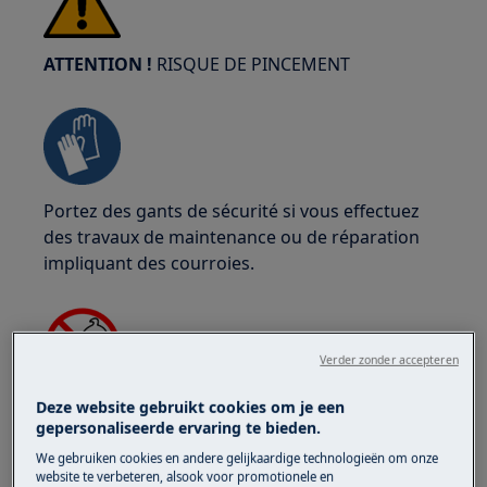
ATTENTION !
RISQUE DE PINCEMENT
Portez des gants de sécurité si vous effectuez
des travaux de maintenance ou de réparation
impliquant des courroies.
Verder zonder accepteren
Deze website gebruikt cookies om je een
ATTENTION !
RISQUE D'ÉTOUFFEMENT
gepersonaliseerde ervaring te bieden.
Petites pièces, ne convient pas aux enfants de
We gebruiken cookies en andere gelijkaardige technologieën om onze
moins de 3 ans. Gardez toutes les petites pièces
website te verbeteren, alsook voor promotionele en