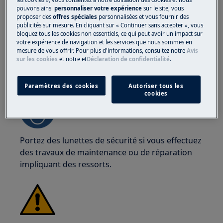
pouvons ainsi
personnaliser votre expérience
sur le site, vous
coupures dues aux bords tranchants.
proposer des
offres spéciales
personnalisées et vous fournir des
publicités sur mesure. En cliquant sur « Continuer sans accepter », vous
bloquez tous les cookies non essentiels, ce qui peut avoir un impact sur
votre expérience de navigation et les services que nous sommes en
mesure de vous offrir. Pour plus d'informations, consultez notre
Avis
sur les cookies
et notre
et
Déclaration de confidentialité
.
ATTENTION !
RISQUE DE BLESSURE OCULAIRE
Paramètres des cookies
Autoriser tous les
cookies
Portez des lunettes de sécurité si vous effectuez
des travaux de maintenance ou de réparation
impliquant des ressorts.