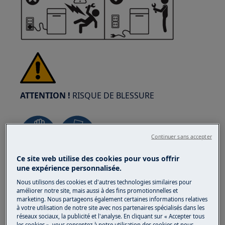
ATTENTION !
RISQUE DE BLESSURE
Continuer sans accepter
Ce site web utilise des cookies pour vous offrir
Faites toujours attention lorsque vous déplacez
une expérience personnalisée.
des appareils. Pour les appareils lourds, il est
Nous utilisons des cookies et d'autres technologies similaires pour
plus sûr que deux personnes les déplacent.
améliorer notre site, mais aussi à des fins promotionnelles et
Utilisez toujours des gants de sécurité et des
marketing. Nous partageons également certaines informations relatives
à votre utilisation de notre site avec nos partenaires spécialisés dans les
chaussures de sécurité. Portez des gants de
réseaux sociaux, la publicité et l'analyse. En cliquant sur « Accepter tous
sécurité en tout temps pour vous protéger des
les cookies », vous consentez à notre utilisation des cookies et nous