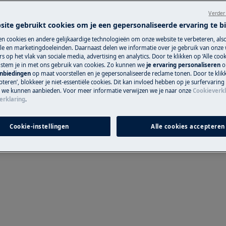
Verder
 du manuel d'utilisation de votre
site gebruikt cookies om je een gepersonaliseerde ervaring te b
u de maintenance.
n cookies en andere gelijkaardige technologieën om onze website te verbeteren, als
Pièces détachée
e en marketingdoeleinden. Daarnaast delen we informatie over je gebruik van onze
s op het vlak van sociale media, advertising en analytics. Door te klikken op ‘Alle cook
, stem je in met ons gebruik van cookies. Zo kunnen we
je ervaring personaliseren
o
Trouvez dans notr
anbiedingen
op maat voorstellen en je gepersonaliseerde reclame tonen. Door te klik
détachées d’origine
teren’, blokkeer je niet-essentiële cookies. Dit kan invloed hebben op je surfervaring
e we kunnen aanbieden. Voor meer informatie verwijzen we je naar onze
Cookieverkl
erklaring
.
Acheter des pi
Cookie-instellingen
Alle cookies accepteren
nce, désactivez l'appareil et