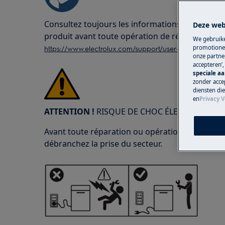
Consultez toujours les informations de sécurité
Deze web
produit avant toute opération de réparation o
We gebruike
https://www.electrolux.com/support/user-manuals/
promotionel
onze partner
accepteren’
speciale a
zonder accep
diensten di
en
Privacy V
ATTENTION !
RISQUE DE CHOC ÉLECTRIQUE
Avant toute réparation ou opération de maintena
débranchez la prise du secteur.