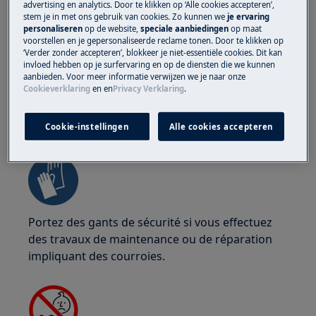
Portez des lunettes de sécurité si vous effectuez
advertising en analytics. Door te klikken op ‘Alle cookies accepteren’,
stem je in met ons gebruik van cookies. Zo kunnen we
je ervaring
des travaux de maintenance ou de réparation
personaliseren
op de website,
speciale aanbiedingen
op maat
impliquant des ressorts.
voorstellen en je gepersonaliseerde reclame tonen. Door te klikken op
‘Verder zonder accepteren’, blokkeer je niet-essentiële cookies. Dit kan
invloed hebben op je surfervaring en op de diensten die we kunnen
aanbieden. Voor meer informatie verwijzen we je naar onze
Cookieverklaring
en
en
Privacy Verklaring
.
ATTENTION !
RISQUE DE PINCEMENT
Cookie-instellingen
Alle cookies accepteren
Portez des gants de sécurité si vous effectuez
des travaux de maintenance ou de réparation
impliquant des courroies.