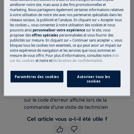
Poêle sur pied
améliorer notre site, mais aussi à des fins promotionnelles et
marketing. Nous partageons également certaines informations relatives
à votre utilisation de notre site avec nos partenaires spécialisés dans les
Solution
réseaux sociaux, la publicité et l'analyse. En cliquant sur « Accepter tous
les cookies », vous consentez à notre utilisation des cookies et nous
F203 indique un problème avec un module
pouvons ainsi
personnaliser votre expérience
sur le site, vous
électronique ou une connexion électrique.
proposer des
offres spéciales
personnalisées et vous fournir des
publicités sur mesure. En cliquant sur « Continuer sans accepter », vous
bloquez tous les cookies non essentiels, ce qui peut avoir un impact sur
Nous vous recommandons de réserver
votre expérience de navigation et les services que nous sommes en
mesure de vous offrir. Pour plus d'informations, consultez notre
Avis
une visite par l'un de nos techniciens de
sur les cookies
et notre
et
Déclaration de confidentialité
.
service spécialement formés.
Vous pouvez facilement réserver une visite
Paramètres des cookies
Autoriser tous les
de service en ligne 24h / 24 et choisir la
cookies
date de visite souhaitée.
N'oubliez pas de fournir des informations
sur le code d'erreur affiché lors de la
commande d'une visite de technicien
Cet article vous a-t-il été utile ?