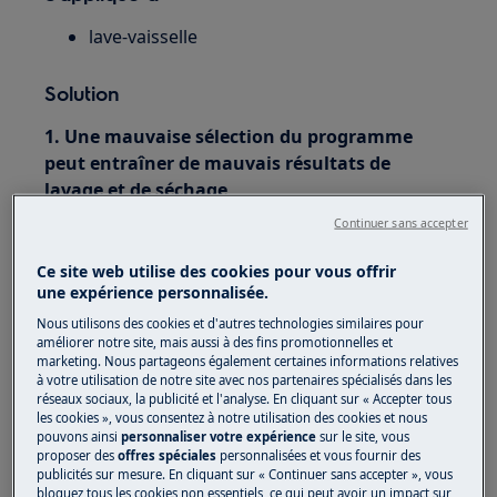
lave-vaisselle
Solution
1. Une mauvaise sélection du programme
peut entraîner de mauvais résultats de
lavage et de séchage
Continuer sans accepter
Sélectionnez un programme en fonction du
type de charge et du degré de salissure
Ce site web utilise des cookies pour vous offrir
une expérience personnalisée.
Par exemple, le programme de lavage "
Rapide"
Nous utilisons des cookies et d'autres technologies similaires pour
pour les articles très sales et tachés ne lavera
améliorer notre site, mais aussi à des fins promotionnelles et
pas correctement.
marketing. Nous partageons également certaines informations relatives
à votre utilisation de notre site avec nos partenaires spécialisés dans les
réseaux sociaux, la publicité et l'analyse. En cliquant sur « Accepter tous
Consultez le mode d'emploi pour les meilleures
les cookies », vous consentez à notre utilisation des cookies et nous
solutions de lavage
pouvons ainsi
personnaliser votre expérience
sur le site, vous
proposer des
offres spéciales
personnalisées et vous fournir des
2. Vérifiez et nettoyez les filtres et la zone de
publicités sur mesure. En cliquant sur « Continuer sans accepter », vous
bloquez tous les cookies non essentiels, ce qui peut avoir un impact sur