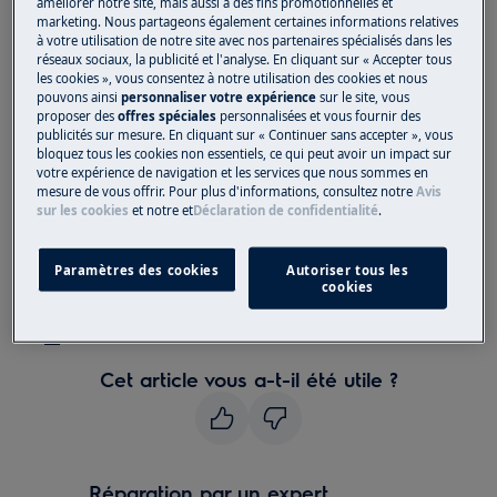
améliorer notre site, mais aussi à des fins promotionnelles et
marketing. Nous partageons également certaines informations relatives
Concerne :
à votre utilisation de notre site avec nos partenaires spécialisés dans les
réseaux sociaux, la publicité et l'analyse. En cliquant sur « Accepter tous
les cookies », vous consentez à notre utilisation des cookies et nous
lave-vaisselle intégré
pouvons ainsi
personnaliser votre expérience
sur le site, vous
lave-vaisselle pose libre
proposer des
offres spéciales
personnalisées et vous fournir des
publicités sur mesure. En cliquant sur « Continuer sans accepter », vous
Résolution :
bloquez tous les cookies non essentiels, ce qui peut avoir un impact sur
votre expérience de navigation et les services que nous sommes en
1. Reportez-vous à la notice d'utilisation pour
mesure de vous offrir. Pour plus d'informations, consultez notre
Avis
sur les cookies
et notre
et
Déclaration de confidentialité
.
de plus amples informations sur la manière
d'activer et de désactiver le signal.
Paramètres des cookies
Autoriser tous les
cookies
Vous pouvez télécharger la notice d'utilisation .
ici
Cet article vous a-t-il été utile ?
Réparation par un expert