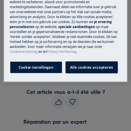
website te verbeteren, alsook voor promotionele en
marketingdoeleinden. Daarnaast delen we informatie over je gebruik
Micro-ondes combiné
van onze website met onze partners op het vlak van sociale media,
advertising en analytics. Door te klikken op ‘Alle cookies accepteren’,
stem je in met ons gebruik van cookies. Zo kunnen we
je ervaring
Solution
personaliseren
op de website,
speciale aanbiedingen
op maat
voorstellen en je gepersonaliseerde reclame tonen. Door te klikken op
‘Verder zonder accepteren’, blokkeer je niet-essentiële cookies. Dit kan
invloed hebben op je surfervaring en op de diensten die we kunnen
aanbieden. Voor meer informatie verwijzen we je naar onze
Veuillez contacter notre service après-
Cookieverklaring
en
en
Privacy Verklaring
.
vente pour un rendez-vous.
Si les suggestions ci-dessus n'ont pas résolu le
Cookie-instellingen
Alle cookies accepteren
problème, nous vous recommandons de
demander la visite d'un technicien.
Cet article vous a-t-il été utile ?
Réparation par un expert