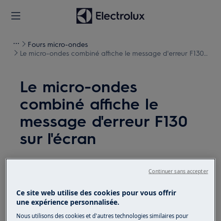
Fours micro-ondes
Le micro-ondes combiné affiche le message d'erreur F130
sur l'écran
Le micro-ondes
combiné affiche le
message d'erreur F130
sur l'écran
Solution
Continuer sans accepter
Problème:
Ce site web utilise des cookies pour vous offrir
Le four à micro-ondes combiné affiche le
une expérience personnalisée.
message d'erreur F130 à l'écran. Cela
Nous utilisons des cookies et d'autres technologies similaires pour