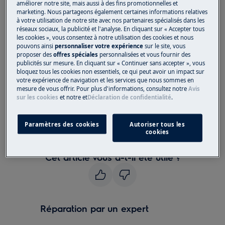
améliorer notre site, mais aussi à des fins promotionnelles et
indique un problème de contrôle.
marketing. Nous partageons également certaines informations relatives
à votre utilisation de notre site avec nos partenaires spécialisés dans les
Concerne:
réseaux sociaux, la publicité et l'analyse. En cliquant sur « Accepter tous
les cookies », vous consentez à notre utilisation des cookies et nous
Micro-ondes combiné
pouvons ainsi
personnaliser votre expérience
sur le site, vous
proposer des
offres spéciales
personnalisées et vous fournir des
Solution:
publicités sur mesure. En cliquant sur « Continuer sans accepter », vous
bloquez tous les cookies non essentiels, ce qui peut avoir un impact sur
Veuillez contacter notre service après-
votre expérience de navigation et les services que nous sommes en
mesure de vous offrir. Pour plus d'informations, consultez notre
Avis
vente pour un rendez-vous.
sur les cookies
et notre
et
Déclaration de confidentialité
.
Si les suggestions ci-dessus n'ont pas résolu le
problème, nous vous recommandons de
Paramètres des cookies
Autoriser tous les
cookies
demander la visite d'un technicien.
Cet article vous a-t-il été utile ?
Réparation par un expert