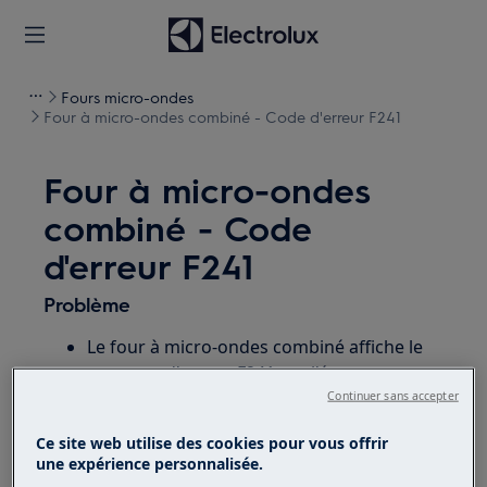
Fours micro-ondes
Four à micro-ondes combiné - Code d'erreur F241
Four à micro-ondes
combiné - Code
d'erreur F241
Problème
Le four à micro-ondes combiné affiche le
message d'erreur F241 sur l'écran.
Continuer sans accepter
S'applique à
Ce site web utilise des cookies pour vous offrir
une expérience personnalisée.
Four à micro-ondes combiné