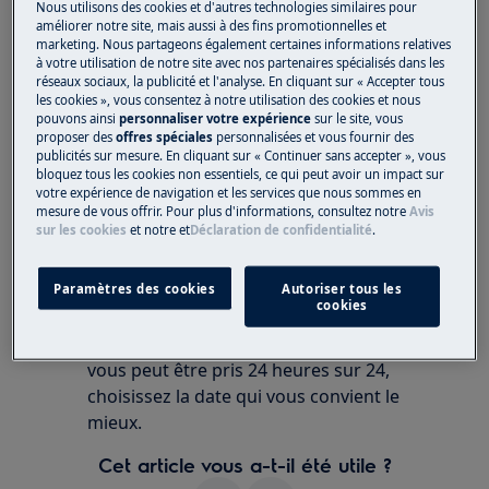
Nous utilisons des cookies et d'autres technologies similaires pour
améliorer notre site, mais aussi à des fins promotionnelles et
Solution
marketing. Nous partageons également certaines informations relatives
à votre utilisation de notre site avec nos partenaires spécialisés dans les
F241 indique un problème avec le
réseaux sociaux, la publicité et l'analyse. En cliquant sur « Accepter tous
les cookies », vous consentez à notre utilisation des cookies et nous
commutateur de fonction.
pouvons ainsi
personnaliser votre expérience
sur le site, vous
proposer des
offres spéciales
personnalisées et vous fournir des
publicités sur mesure. En cliquant sur « Continuer sans accepter », vous
Le code erreur indique un défaut
bloquez tous les cookies non essentiels, ce qui peut avoir un impact sur
technique ou une pièce défectueuse.
votre expérience de navigation et les services que nous sommes en
Malheureusement, vous ne pouvez pas
mesure de vous offrir. Pour plus d'informations, consultez notre
Avis
sur les cookies
et notre
et
Déclaration de confidentialité
.
résoudre ce problème vous-même. Si le
code d'erreur continue d'apparaître,
n'hésitez pas à nous contacter.
Paramètres des cookies
Autoriser tous les
cookies
Ou prenez un rendez-vous en ligne pour
l’intervention d’un technicien. Le rendez-
vous peut être pris 24 heures sur 24,
choisissez la date qui vous convient le
mieux.
Cet article vous a-t-il été utile ?