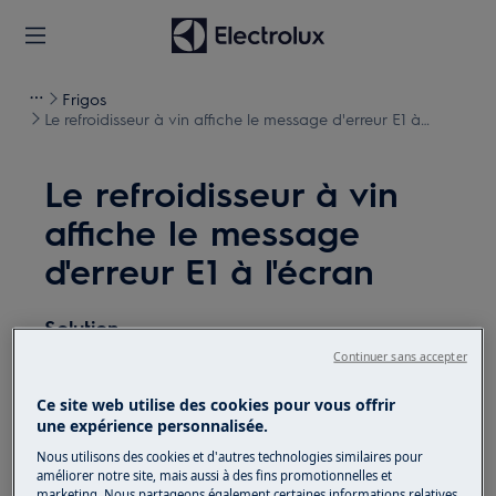
Frigos
Le refroidisseur à vin affiche le message d'erreur E1 à
l'écran
Le refroidisseur à vin
affiche le message
d'erreur E1 à l'écran
Solution
Continuer sans accepter
Problème:
Ce site web utilise des cookies pour vous offrir
Message d'erreur du refroidisseur à vin E1.
une expérience personnalisée.
Ce message indique un problème avec le
Nous utilisons des cookies et d'autres technologies similaires pour
capteur de l'appareil.
améliorer notre site, mais aussi à des fins promotionnelles et
marketing. Nous partageons également certaines informations relatives