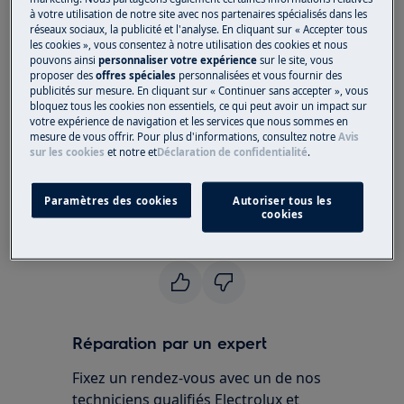
Concerne:
à votre utilisation de notre site avec nos partenaires spécialisés dans les
réseaux sociaux, la publicité et l'analyse. En cliquant sur « Accepter tous
Refroidisseur à vin
les cookies », vous consentez à notre utilisation des cookies et nous
pouvons ainsi
personnaliser votre expérience
sur le site, vous
proposer des
offres spéciales
personnalisées et vous fournir des
Solution:
publicités sur mesure. En cliquant sur « Continuer sans accepter », vous
bloquez tous les cookies non essentiels, ce qui peut avoir un impact sur
Veuillez contacter notre service après-
votre expérience de navigation et les services que nous sommes en
vente pour un rendez-vous.
mesure de vous offrir. Pour plus d'informations, consultez notre
Avis
sur les cookies
et notre
et
Déclaration de confidentialité
.
Si les suggestions ci-dessus n'ont pas résolu le
problème, nous vous recommandons de
Paramètres des cookies
Autoriser tous les
demander la visite d'un technicien.
cookies
Cet article vous a-t-il été utile ?
Réparation par un expert
Fixez un rendez-vous avec un de nos
techniciens qualifiés Electrolux et