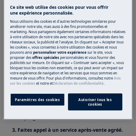
Sèche-linge ventilé
Ce site web utilise des cookies pour vous offrir
Sèche-linge à condenseur
une expérience personnalisée.
Sèche-linge à pompe à chaleur
Nous utilisons des cookies et d'autres technologies similaires pour
améliorer notre site, mais aussi à des fins promotionnelles et
Résolution :
marketing. Nous partageons également certaines informations relatives
à votre utilisation de notre site avec nos partenaires spécialisés dans les
1. Assurez-vous que le sélecteur de cycles ne
réseaux sociaux, la publicité et l'analyse. En cliquant sur « Accepter tous
les cookies », vous consentez à notre utilisation des cookies et nous
se trouve pas entre deux programmes
pouvons ainsi
personnaliser votre expérience
sur le site, vous
proposer des
offres spéciales
personnalisées et vous fournir des
2. Réinitialisez l'appareil
publicités sur mesure. En cliquant sur « Continuer sans accepter », vous
bloquez tous les cookies non essentiels, ce qui peut avoir un impact sur
votre expérience de navigation et les services que nous sommes en
Débranchez la fiche de la prise, patientez
mesure de vous offrir. Pour plus d'informations, consultez notre
Avis
pendant 30 secondes et rebranchez-la (il
sur les cookies
et notre
et
Déclaration de confidentialité
.
est possible d'obtenir le même résultat en
utilisant l'interrupteur de sécurité).
Paramètres des cookies
Autoriser tous les
Après avoir branché l'appareil, mettez-le
cookies
sous tension et sélectionnez un
programme.
3. Faites appel à un service après-vente agréé.