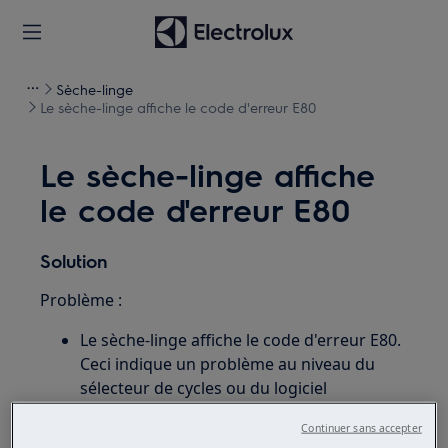
Sèche-linge
Le sèche-linge affiche le code d'erreur E80
Le sèche-linge affiche
le code d'erreur E80
Solution
Problème :
Le sèche-linge affiche le code d'erreur E80.
Ceci indique un problème au niveau du
sélecteur de cycles ou du logiciel
Concerne :
Continuer sans accepter