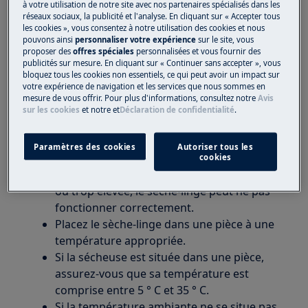
chaleur, vous pouvez souvent entendre des
à votre utilisation de notre site avec nos partenaires spécialisés dans les
réseaux sociaux, la publicité et l'analyse. En cliquant sur « Accepter tous
bruits de souffle ou de bruit provenant de
les cookies », vous consentez à notre utilisation des cookies et nous
l'appareil lorsqu'il s'arrête.
pouvons ainsi
personnaliser votre expérience
sur le site, vous
proposer des
offres spéciales
personnalisées et vous fournir des
Si l'appareil n'est toujours pas chaud après
publicités sur mesure. En cliquant sur « Continuer sans accepter », vous
une heure de programme, nous vous
bloquez tous les cookies non essentiels, ce qui peut avoir un impact sur
recommandons de faire appel à un
votre expérience de navigation et les services que nous sommes en
mesure de vous offrir. Pour plus d'informations, consultez notre
Avis
technicien de maintenance.
sur les cookies
et notre
et
Déclaration de confidentialité
.
3. Vérifiez si la température ambiante est
comprise entre 5 ° C et 35 ° C.
Paramètres des cookies
Autoriser tous les
cookies
Si la température ambiante est trop basse
ou trop élevée, le sèche-linge peut ne pas
fonctionner correctement.
Placez le sèche-linge dans une pièce à une
température appropriée.
Si la sécheuse est située dans une pièce,
assurez-vous que sa température est
comprise entre 5 ° C et 35 ° C.
Si la température ambiante ne se situe pas