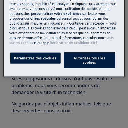
Table de cuisson en céramique
réseaux sociaux, la publicité et l'analyse. En cliquant sur « Accepter tous
les cookies », vous consentez à notre utilisation des cookies et nous
pouvons ainsi
personnaliser votre expérience
sur le site, vous
Solution
proposer des
offres spéciales
personnalisées et vous fournir des
publicités sur mesure. En cliquant sur « Continuer sans accepter », vous
bloquez tous les cookies non essentiels, ce qui peut avoir un impact sur
votre expérience de navigation et les services que nous sommes en
mesure de vous offrir. Pour plus d'informations, consultez notre
Avis
Vérifiez que la table de cuisson est
sur les cookies
et notre
et
Déclaration de confidentialité
.
installée conformément aux instructions
du manuel.
Paramètres des cookies
Autoriser tous les
Veuillez contacter notre service après-
cookies
vente pour un rendez-vous.
Si les suggestions ci-dessus n'ont pas résolu le
problème, nous vous recommandons de
demander la visite d'un technicien.
Ne gardez pas d'objets inflammables, tels que
des serviettes, dans le tiroir.