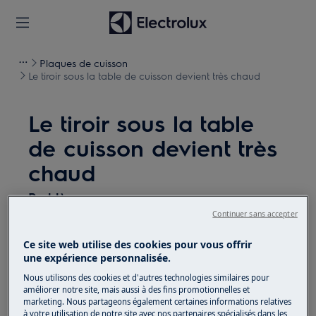
Plaques de cuisson
Le tiroir sous la table de cuisson devient très chaud
Le tiroir sous la table
de cuisson devient très
chaud
Problème
Continuer sans accepter
Le tiroir sous la table de cuisson devient
très chaud.
Ce site web utilise des cookies pour vous offrir
une expérience personnalisée.
S'applique à
Nous utilisons des cookies et d'autres technologies similaires pour
améliorer notre site, mais aussi à des fins promotionnelles et
marketing. Nous partageons également certaines informations relatives
Induction de table de cuisson
à votre utilisation de notre site avec nos partenaires spécialisés dans les