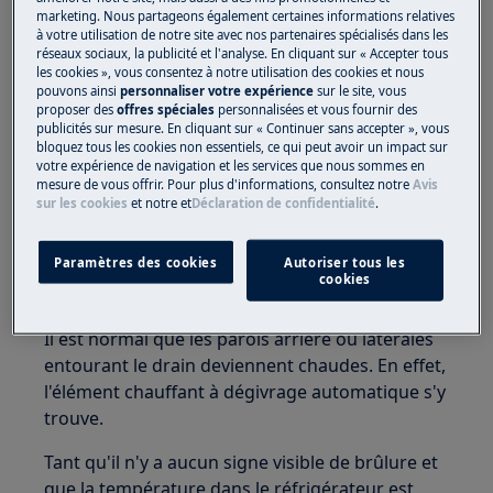
de ma combinaison réfrigérateur /
marketing. Nous partageons également certaines informations relatives
congélateur sont-ils chauds?
à votre utilisation de notre site avec nos partenaires spécialisés dans les
réseaux sociaux, la publicité et l'analyse. En cliquant sur « Accepter tous
les cookies », vous consentez à notre utilisation des cookies et nous
S'applique à
pouvons ainsi
personnaliser votre expérience
sur le site, vous
proposer des
offres spéciales
personnalisées et vous fournir des
Combinaisons réfrigérateur / congélateur
publicités sur mesure. En cliquant sur « Continuer sans accepter », vous
bloquez tous les cookies non essentiels, ce qui peut avoir un impact sur
Réfrigérateurs
votre expérience de navigation et les services que nous sommes en
mesure de vous offrir. Pour plus d'informations, consultez notre
Avis
sur les cookies
et notre
et
Déclaration de confidentialité
.
Solution
Paramètres des cookies
Autoriser tous les
cookies
1. Votre appareil fonctionne normalement
Il est normal que les parois arrière ou latérales
entourant le drain deviennent chaudes. En effet,
l'élément chauffant à dégivrage automatique s'y
trouve.
Tant qu'il n'y a aucun signe visible de brûlure et
que la température dans le réfrigérateur est