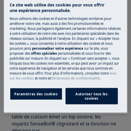
Ce site web utilise des cookies pour vous offrir
?
une expérience personnalisée.
Concerne :
Nous utilisons des cookies et d'autres technologies similaires pour
améliorer notre site, mais aussi à des fins promotionnelles et
Tables de cuisson à induction avec la
marketing. Nous partageons également certaines informations relatives
à votre utilisation de notre site avec nos partenaires spécialisés dans les
fonction SenseBoil®
réseaux sociaux, la publicité et l'analyse. En cliquant sur « Accepter tous
les cookies », vous consentez à notre utilisation des cookies et nous
Résolution :
pouvons ainsi
personnaliser votre expérience
sur le site, vous
proposer des
offres spéciales
personnalisées et vous fournir des
1. Assurez-vous que la surface de la table de
publicités sur mesure. En cliquant sur « Continuer sans accepter », vous
bloquez tous les cookies non essentiels, ce qui peut avoir un impact sur
cuisson est sèche
votre expérience de navigation et les services que nous sommes en
mesure de vous offrir. Pour plus d'informations, consultez notre
Avis
2. Terminez les activités de cuisson ou
sur les cookies
et notre
et
Déclaration de confidentialité
.
choisissez une zone de cuisson libre sans
chaleur résiduelle.
Paramètres des cookies
Autoriser tous les
cookies
Si toutes les zones de cuisson sont déjà utilisées
ou s’il y a de la chaleur résiduelle sur toutes, la
table de cuisson émet un bip sonore, les
voyants SenseBoil® clignotent et la fonction ne
démarre pas