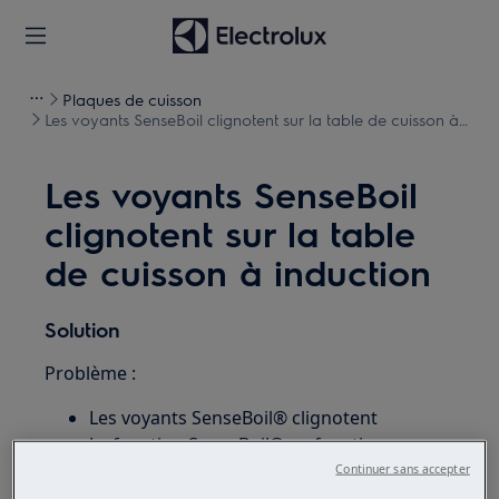
Plaques de cuisson
Les voyants SenseBoil clignotent sur la table de cuisson à
induction
Les voyants SenseBoil
clignotent sur la table
de cuisson à induction
Solution
Problème :
Les voyants SenseBoil® clignotent
La fonction SenseBoil® ne fonctionne pas.
Ne peut activer la fonction SenseBoil®
Continuer sans accepter
Comment utiliser la la fonction SenseBoil®