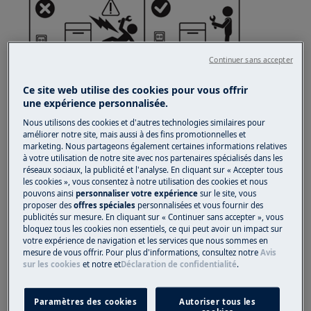
Continuer sans accepter
Ce site web utilise des cookies pour vous offrir
une expérience personnalisée.
Nous utilisons des cookies et d'autres technologies similaires pour
améliorer notre site, mais aussi à des fins promotionnelles et
ATTENTION !
RISQUE DE BLESSURE
marketing. Nous partageons également certaines informations relatives
à votre utilisation de notre site avec nos partenaires spécialisés dans les
réseaux sociaux, la publicité et l'analyse. En cliquant sur « Accepter tous
les cookies », vous consentez à notre utilisation des cookies et nous
pouvons ainsi
personnaliser votre expérience
sur le site, vous
proposer des
offres spéciales
personnalisées et vous fournir des
publicités sur mesure. En cliquant sur « Continuer sans accepter », vous
bloquez tous les cookies non essentiels, ce qui peut avoir un impact sur
Faites toujours attention lorsque vous déplacez
votre expérience de navigation et les services que nous sommes en
des appareils. Pour les appareils lourds, il est
mesure de vous offrir. Pour plus d'informations, consultez notre
Avis
sur les cookies
et notre
et
Déclaration de confidentialité
.
plus sûr que deux personnes les déplacent.
Utilisez toujours des gants de sécurité et des
chaussures de sécurité. Portez des gants de
Paramètres des cookies
Autoriser tous les