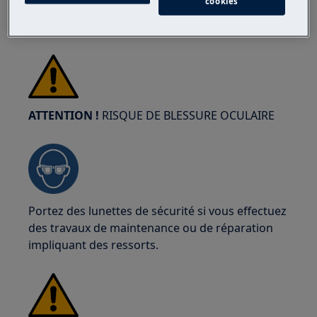
cookies
sécurité en tout temps pour vous protéger des
coupures dues aux bords tranchants.
ATTENTION !
RISQUE DE BLESSURE OCULAIRE
Portez des lunettes de sécurité si vous effectuez
des travaux de maintenance ou de réparation
impliquant des ressorts.