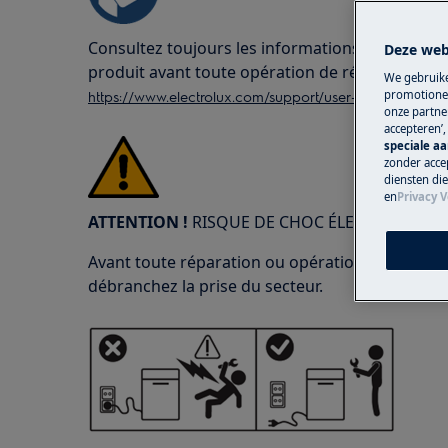
Consultez toujours les informations de sécurité
Deze web
produit avant toute opération de réparation o
We gebruike
https://www.electrolux.com/support/user-manuals/
promotionel
onze partner
accepteren’
speciale a
zonder accep
diensten di
en
Privacy V
ATTENTION !
RISQUE DE CHOC ÉLECTRIQUE
Avant toute réparation ou opération de maintena
débranchez la prise du secteur.