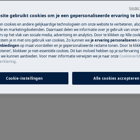
Verder
 du manuel d'utilisation de votre
site gebruikt cookies om je een gepersonaliseerde ervaring te b
u de maintenance.
n cookies en andere gelijkaardige technologieën om onze website te verbeteren, als
Pièces détachée
e en marketingdoeleinden. Daarnaast delen we informatie over je gebruik van onze
s op het vlak van sociale media, advertising en analytics. Door te klikken op ‘Alle cook
, stem je in met ons gebruik van cookies. Zo kunnen we
je ervaring personaliseren
o
Trouvez dans notr
anbiedingen
op maat voorstellen en je gepersonaliseerde reclame tonen. Door te klik
détachées d’origine
teren’, blokkeer je niet-essentiële cookies. Dit kan invloed hebben op je surfervaring
e we kunnen aanbieden. Voor meer informatie verwijzen we je naar onze
Cookieverkl
erklaring
.
Acheter des pi
Cookie-instellingen
Alle cookies accepteren
nce, désactivez l'appareil et